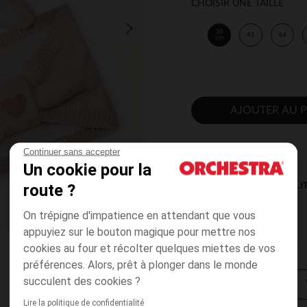
CHOISIR UNE TAILLE
38
41
44
cm
AJOUTER AU P
Continuer sans accepter
Un cookie pour la
route ?
DISPONIBILI
On trépigne d'impatience en attendant que vous
appuyiez sur le bouton magique pour mettre nos
cookies au four et récolter quelques miettes de vos
préférences. Alors, prêt à plonger dans le monde
succulent des cookies ?
Lire la politique de confidentialité