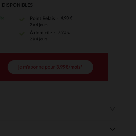
 DISPONIBLES
ite
4,90 €
Point Relais
2 à 4 jours
 Options
7,90 €
À domicile
tres de confidentialité, en garantissant la conformité avec les
2 à 4 jours
je m'abonne pour
3,99€/mois*