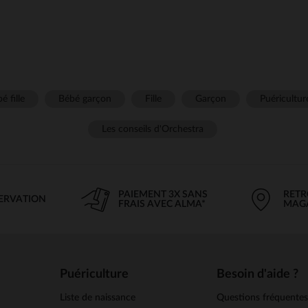
é fille
Bébé garçon
Fille
Garçon
Puéricultur
Les conseils d'Orchestra
PAIEMENT 3X SANS
RETR
SERVATION
FRAIS AVEC ALMA*
MAG
Puériculture
Besoin d'aide ?
Liste de naissance
Questions fréquente