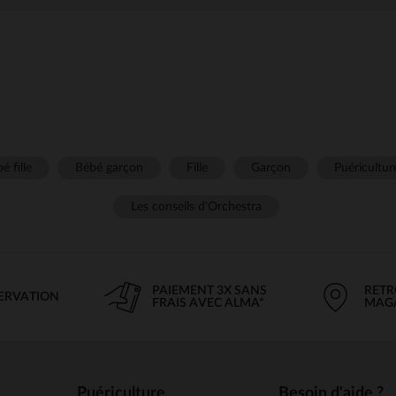
é fille
Bébé garçon
Fille
Garçon
Puéricultur
Les conseils d'Orchestra
PAIEMENT 3X SANS
RETR
SERVATION
FRAIS AVEC ALMA*
MAG
Puériculture
Besoin d'aide ?