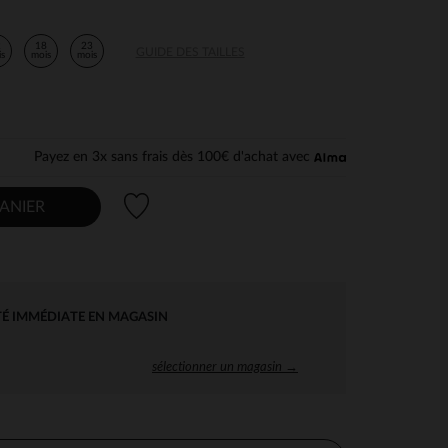
2
18
23
GUIDE DES TAILLES
is
mois
mois
Payez en 3x sans frais dès 100€ d'achat avec
Liste de souhaits
ANIER
TÉ IMMÉDIATE EN MAGASIN
sélectionner un magasin →