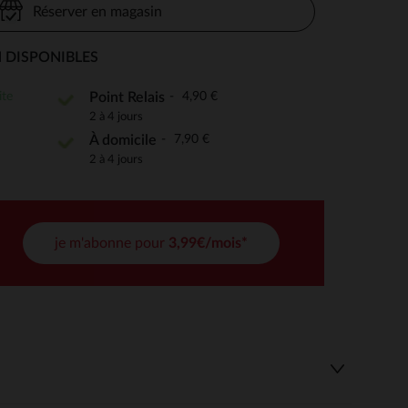
Réserver en magasin
 DISPONIBLES
 Options
ite
4,90 €
Point Relais
2 à 4 jours
tres de confidentialité, en garantissant la conformité avec les
7,90 €
À domicile
2 à 4 jours
je m'abonne pour
3,99€/mois*