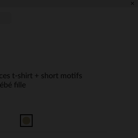
×
es t-shirt + short motifs
bé fille