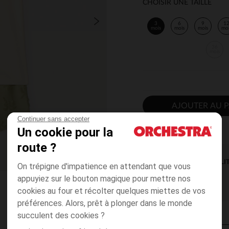
CHOISIR UNE TAILLE
3
6
9
1
mois
mois
mois
mo
36
mois
AJOUTER AU P
Continuer sans accepter
Un cookie pour la
route ?
DISPONIBILI
On trépigne d'impatience en attendant que vous
appuyiez sur le bouton magique pour mettre nos
cookies au four et récolter quelques miettes de vos
préférences. Alors, prêt à plonger dans le monde
succulent des cookies ?