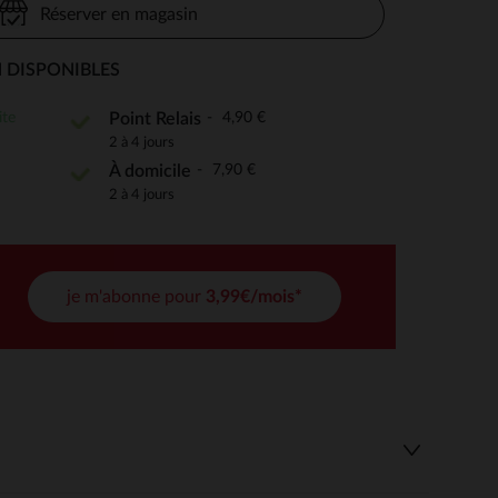
Réserver en magasin
 DISPONIBLES
 Options
ite
4,90 €
Point Relais
2 à 4 jours
tres de confidentialité, en garantissant la conformité avec les
7,90 €
À domicile
2 à 4 jours
je m'abonne pour
3,99€/mois*