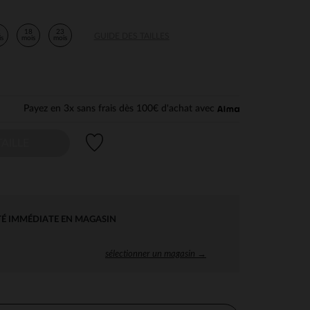
2
18
23
GUIDE DES TAILLES
is
mois
mois
Payez en 3x sans frais dès 100€ d'achat avec
Liste de souhaits
AILLE
TÉ IMMÉDIATE EN MAGASIN
sélectionner un magasin →