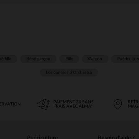
é fille
Bébé garçon
Fille
Garçon
Puéricultur
Les conseils d'Orchestra
PAIEMENT 3X SANS
RETR
SERVATION
FRAIS AVEC ALMA*
MAG
Puériculture
Besoin d'aide ?