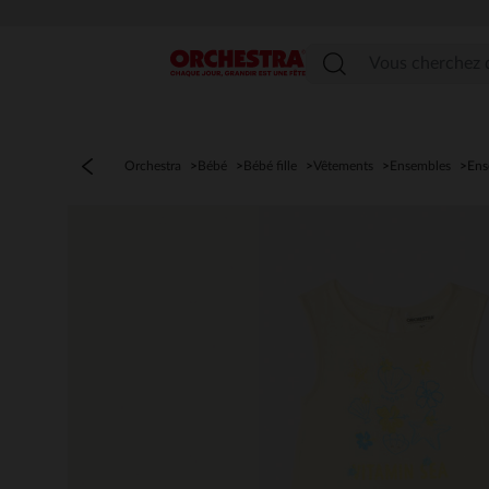
Menu
Orchestra
Bébé
Bébé fille
Vêtements
Ensembles
Ens