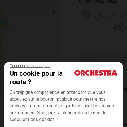
CHOISIR UNE TAILLE
3
6
9
1
mois
mois
mois
mo
36
mois
CHOISIR UNE T
Continuer sans accepter
Un cookie pour la
route ?
DISPONIBILI
On trépigne d'impatience en attendant que vous
appuyiez sur le bouton magique pour mettre nos
cookies au four et récolter quelques miettes de vos
préférences. Alors, prêt à plonger dans le monde
succulent des cookies ?