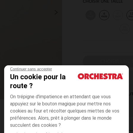
CHOISIR UNE TAILLE
3
6
9
1
mois
mois
mois
mo
36
mois
CHOISIR UNE T
Continuer sans accepter
Un cookie pour la
route ?
DISPONIBILI
On trépigne d'impatience en attendant que vous
appuyiez sur le bouton magique pour mettre nos
cookies au four et récolter quelques miettes de vos
préférences. Alors, prêt à plonger dans le monde
succulent des cookies ?