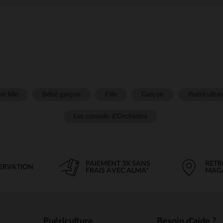
é fille
Bébé garçon
Fille
Garçon
Puéricultur
Les conseils d'Orchestra
PAIEMENT 3X SANS
RETR
SERVATION
FRAIS AVEC ALMA*
MAG
Puériculture
Besoin d'aide ?