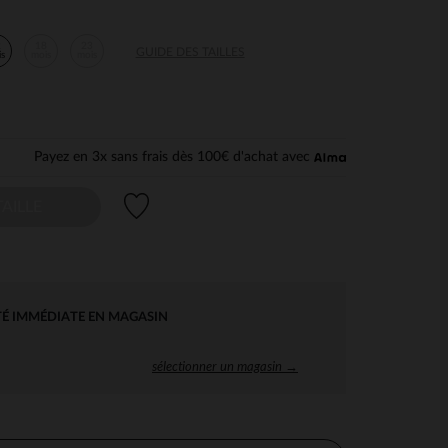
2
18
23
GUIDE DES TAILLES
is
mois
mois
Payez en 3x sans frais dès 100€ d'achat avec
Liste de souhaits
AILLE
TÉ IMMÉDIATE EN MAGASIN
sélectionner un magasin →