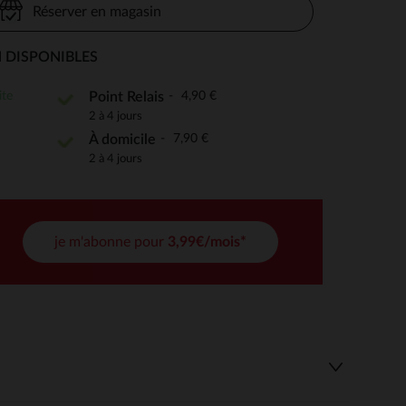
Réserver en magasin
 DISPONIBLES
 Options
ite
4,90 €
Point Relais
2 à 4 jours
tres de confidentialité, en garantissant la conformité avec les
7,90 €
À domicile
2 à 4 jours
je m'abonne pour
3,99€/mois*