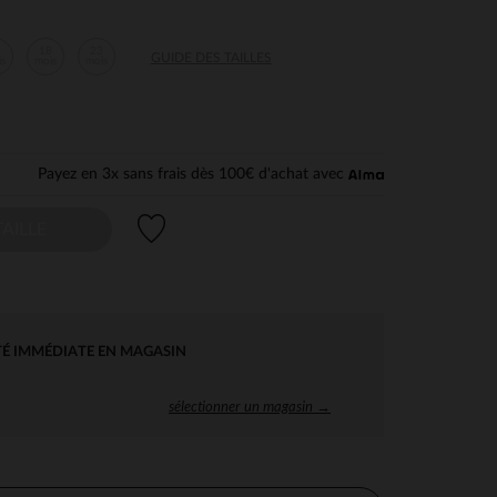
2
18
23
GUIDE DES TAILLES
is
mois
mois
Payez en 3x sans frais dès 100€ d'achat avec
Liste de souhaits
AILLE
TÉ IMMÉDIATE EN MAGASIN
sélectionner un magasin →