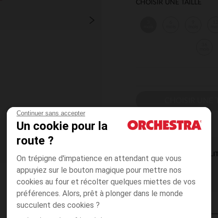
CHOISIR UNE TAILLE
3
6
9
1
mois
mois
mois
mo
36
mois
CHOISIR UNE T
Continuer sans accepter
Un cookie pour la
route ?
DISPONIBILI
On trépigne d'impatience en attendant que vous
appuyiez sur le bouton magique pour mettre nos
cookies au four et récolter quelques miettes de vos
préférences. Alors, prêt à plonger dans le monde
succulent des cookies ?