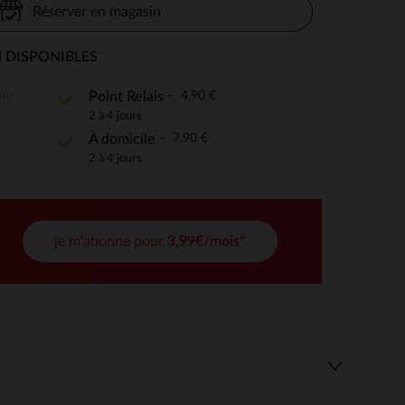
Réserver en magasin
 DISPONIBLES
 Options
ite
4,90 €
Point Relais
2 à 4 jours
tres de confidentialité, en garantissant la conformité avec les
7,90 €
À domicile
2 à 4 jours
je m'abonne pour
3,99€/mois*