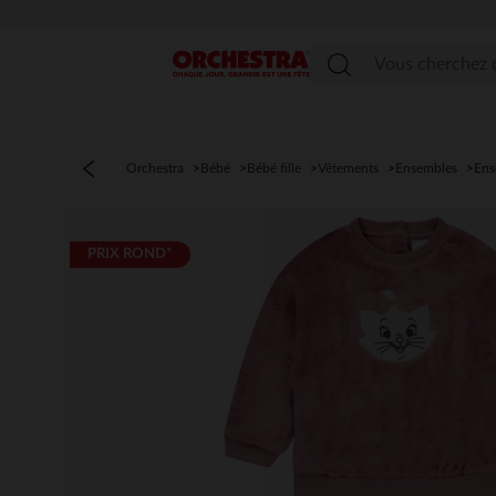
Menu
Orchestra
Bébé
Bébé fille
Vêtements
Ensembles
Ens
PRIX ROND*