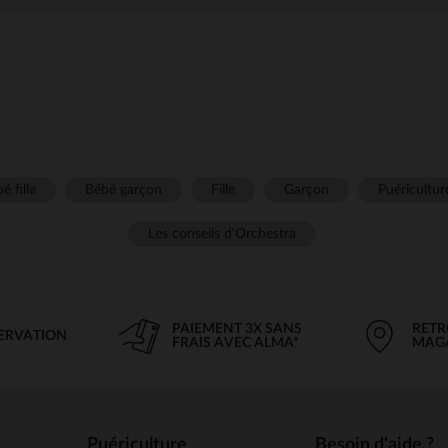
é fille
Bébé garçon
Fille
Garçon
Puéricultur
Les conseils d'Orchestra
PAIEMENT 3X SANS
RETR
SERVATION
FRAIS AVEC ALMA*
MAG
Puériculture
Besoin d'aide ?