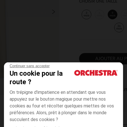
CHOISIR UNE TAILLE
3
6
9
1
mois
mois
mois
mo
36
mois
AJOUTER AU P
Continuer sans accepter
Un cookie pour la
route ?
DISPONIBILI
On trépigne d'impatience en attendant que vous
appuyiez sur le bouton magique pour mettre nos
cookies au four et récolter quelques miettes de vos
préférences. Alors, prêt à plonger dans le monde
succulent des cookies ?