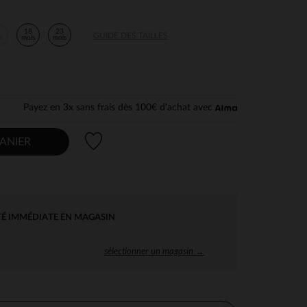
2
18
23
GUIDE DES TAILLES
is
mois
mois
Payez en 3x sans frais dès 100€ d'achat avec
Liste de souhaits
ANIER
TÉ IMMÉDIATE EN MAGASIN
sélectionner un magasin →