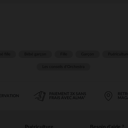
é fille
Bébé garçon
Fille
Garçon
Puéricultur
Les conseils d'Orchestra
PAIEMENT 3X SANS
RETR
SERVATION
FRAIS AVEC ALMA*
MAG
Puériculture
Besoin d'aide ?