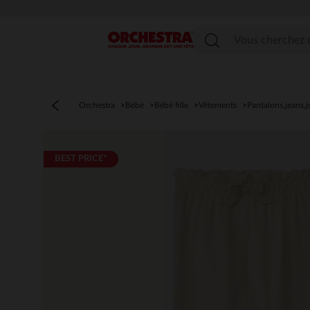
Menu
Orchestra
Bébé
Bébé fille
Vêtements
Pantalons,jeans,j
BEST PRICE*