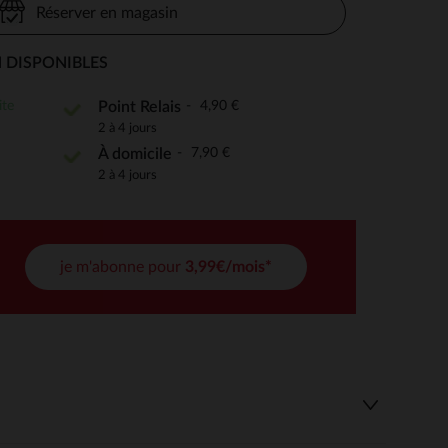
Réserver en magasin
 DISPONIBLES
 Options
ite
4,90 €
Point Relais
2 à 4 jours
tres de confidentialité, en garantissant la conformité avec les
7,90 €
À domicile
2 à 4 jours
je m'abonne pour
3,99€/mois*