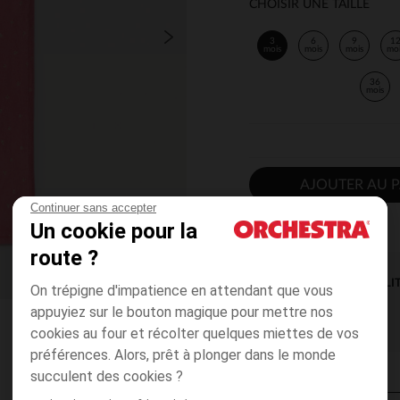
CHOISIR UNE TAILLE
3
6
9
1
mois
mois
mois
mo
36
mois
AJOUTER AU P
Continuer sans accepter
Un cookie pour la
route ?
DISPONIBILI
On trépigne d'impatience en attendant que vous
appuyiez sur le bouton magique pour mettre nos
cookies au four et récolter quelques miettes de vos
préférences. Alors, prêt à plonger dans le monde
succulent des cookies ?