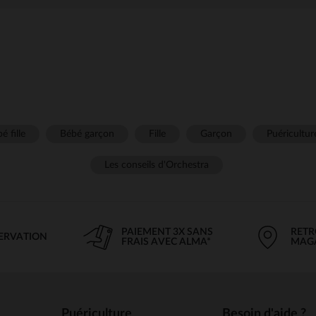
é fille
Bébé garçon
Fille
Garçon
Puéricultur
Les conseils d'Orchestra
PAIEMENT 3X SANS
RETR
SERVATION
FRAIS AVEC ALMA*
MAG
Puériculture
Besoin d'aide ?