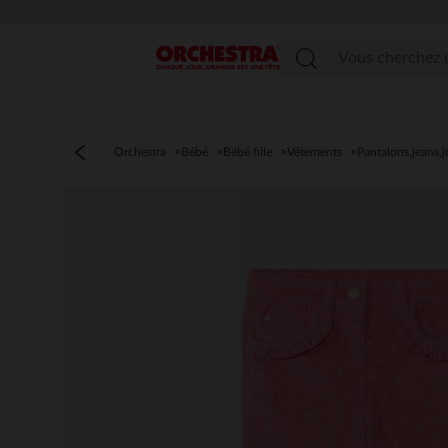
Menu
Orchestra
Bébé
Bébé fille
Vêtements
Pantalons,jeans,j