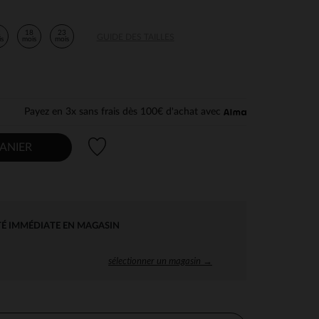
2
18
23
GUIDE DES TAILLES
is
mois
mois
Payez en 3x sans frais dès 100€ d'achat avec
Liste de souhaits
ANIER
TÉ IMMÉDIATE EN MAGASIN
sélectionner un magasin →