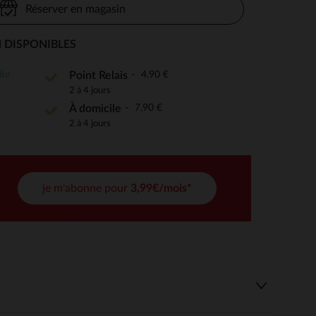
Réserver en magasin
 DISPONIBLES
 Options
ite
4,90 €
Point Relais
2 à 4 jours
tres de confidentialité, en garantissant la conformité avec les
7,90 €
À domicile
2 à 4 jours
je m'abonne pour
3,99€/mois*