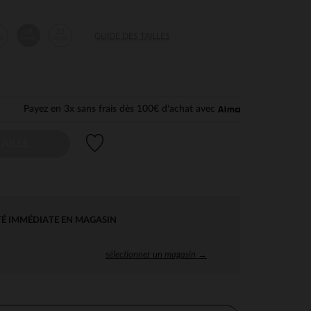
2
18
23
GUIDE DES TAILLES
is
mois
mois
Payez en 3x sans frais dès 100€ d'achat avec
Liste de souhaits
AILLE
TÉ IMMÉDIATE EN MAGASIN
sélectionner un magasin →