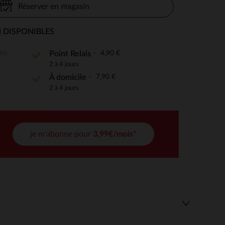
Réserver en magasin
 DISPONIBLES
 Options
ite
4,90 €
Point Relais
2 à 4 jours
tres de confidentialité, en garantissant la conformité avec les
7,90 €
À domicile
2 à 4 jours
je m'abonne pour
3,99€/mois*