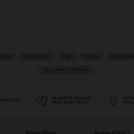
é fille
Bébé garçon
Fille
Garçon
Puéricultur
Les conseils d'Orchestra
PAIEMENT 3X SANS
RETR
SERVATION
FRAIS AVEC ALMA*
MAG
Puériculture
Besoin d'aide ?