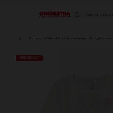
Menu
Orchestra
Bébé
Bébé fille
Vêtements
Pulls,gilets,sweat
PRIX ROND*