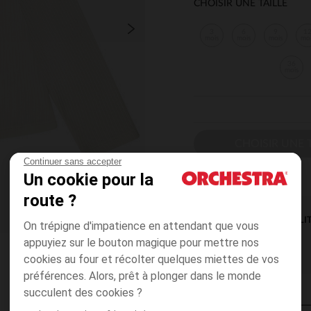
CHOISIR UNE TAILLE
3
6
9
1
mois
mois
mois
mo
36
mois
CHOISIR UNE T
Continuer sans accepter
Un cookie pour la
route ?
DISPONIBILI
On trépigne d'impatience en attendant que vous
appuyiez sur le bouton magique pour mettre nos
cookies au four et récolter quelques miettes de vos
préférences. Alors, prêt à plonger dans le monde
succulent des cookies ?