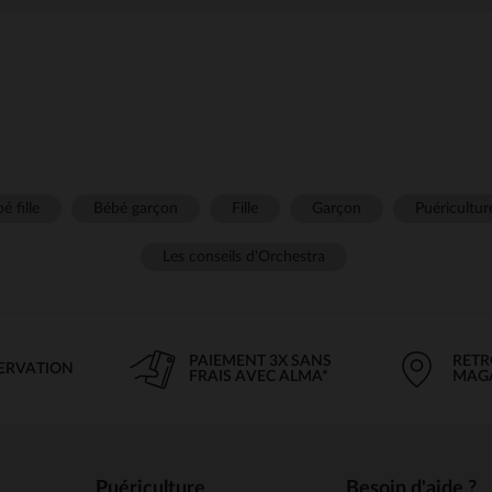
é fille
Bébé garçon
Fille
Garçon
Puéricultur
Les conseils d'Orchestra
PAIEMENT 3X SANS
RETR
SERVATION
FRAIS AVEC ALMA*
MAG
Puériculture
Besoin d'aide ?