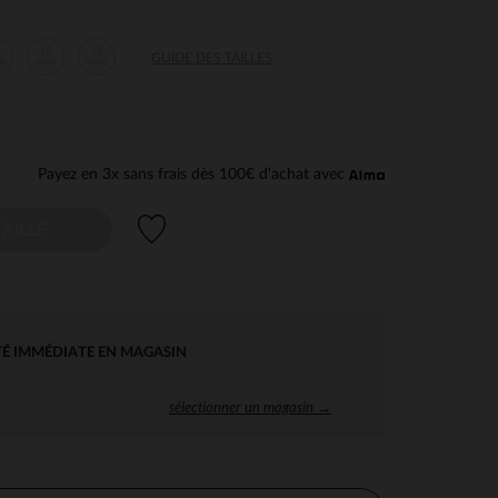
2
18
23
GUIDE DES TAILLES
is
mois
mois
Payez en 3x sans frais dès 100€ d'achat avec
Liste de souhaits
AILLE
TÉ IMMÉDIATE EN MAGASIN
sélectionner un magasin →