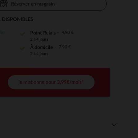
Réserver en magasin
 DISPONIBLES
 Options
ite
4,90 €
Point Relais
2 à 4 jours
tres de confidentialité, en garantissant la conformité avec les
7,90 €
À domicile
2 à 4 jours
je m'abonne pour
3,99€/mois*