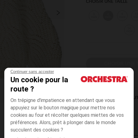
CHOISIR UNE TAILLE
3
6
9
1
mois
mois
mois
mo
36
mois
CHOISIR UNE T
Continuer sans accepter
Un cookie pour la
route ?
DISPONIBILI
On trépigne d'impatience en attendant que vous
appuyiez sur le bouton magique pour mettre nos
cookies au four et récolter quelques miettes de vos
préférences. Alors, prêt à plonger dans le monde
succulent des cookies ?