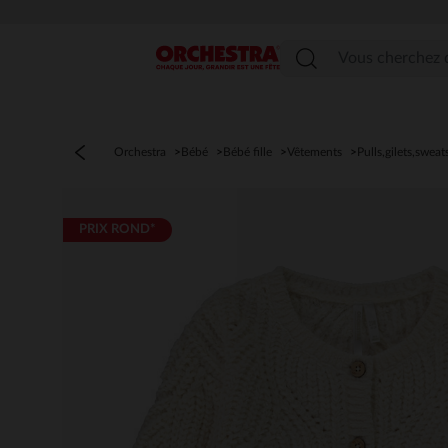
Menu
Orchestra
Bébé
Bébé fille
Vêtements
Pulls,gilets,sweat
PRIX ROND*