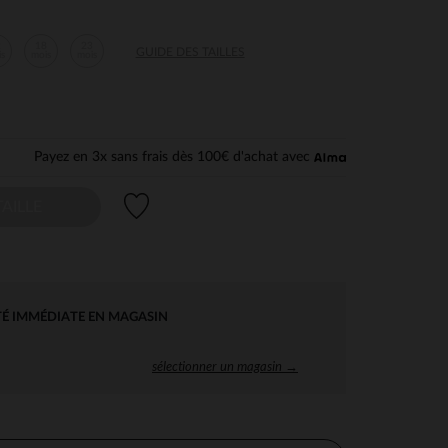
2
18
23
GUIDE DES TAILLES
is
mois
mois
Payez en 3x sans frais dès 100€ d'achat avec
Liste de souhaits
AILLE
TÉ IMMÉDIATE EN MAGASIN
sélectionner un magasin →