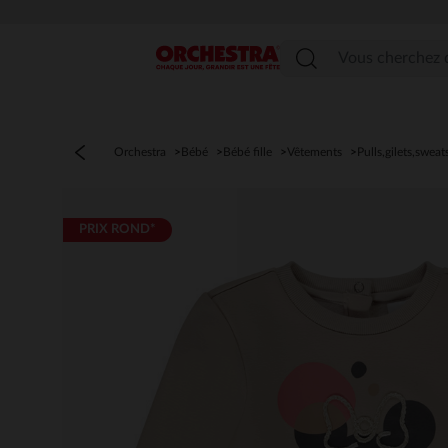
Menu
Orchestra
Bébé
Bébé fille
Vêtements
Pulls,gilets,sweat
PRIX ROND*