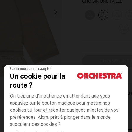
CHOISIR UNE TAILLE
3
6
9
1
mois
mois
mois
mo
36
mois
CHOISIR UNE T
Continuer sans accepter
Un cookie pour la
route ?
DISPONIBILI
On trépigne d'impatience en attendant que vous
appuyiez sur le bouton magique pour mettre nos
cookies au four et récolter quelques miettes de vos
préférences. Alors, prêt à plonger dans le monde
succulent des cookies ?