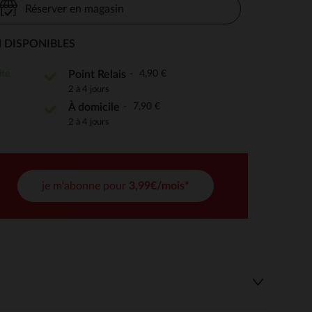
Réserver en magasin
 DISPONIBLES
 Options
ite
4,90 €
Point Relais
2 à 4 jours
tres de confidentialité, en garantissant la conformité avec les
7,90 €
À domicile
2 à 4 jours
je m'abonne pour
3,99€/mois*