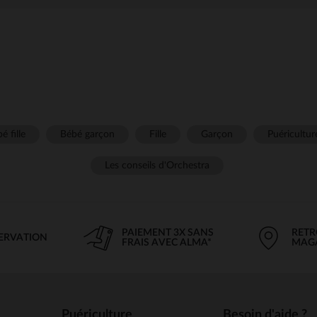
é fille
Bébé garçon
Fille
Garçon
Puéricultur
Les conseils d'Orchestra
PAIEMENT 3X SANS
RETR
SERVATION
FRAIS AVEC ALMA*
MAG
Puériculture
Besoin d'aide ?