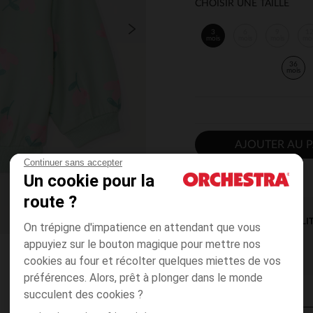
CHOISIR UNE TAILLE
3
6
9
1
mois
mois
mois
mo
36
mois
AJOUTER AU P
Continuer sans accepter
Un cookie pour la
route ?
DISPONIBILI
On trépigne d'impatience en attendant que vous
appuyiez sur le bouton magique pour mettre nos
cookies au four et récolter quelques miettes de vos
préférences. Alors, prêt à plonger dans le monde
succulent des cookies ?