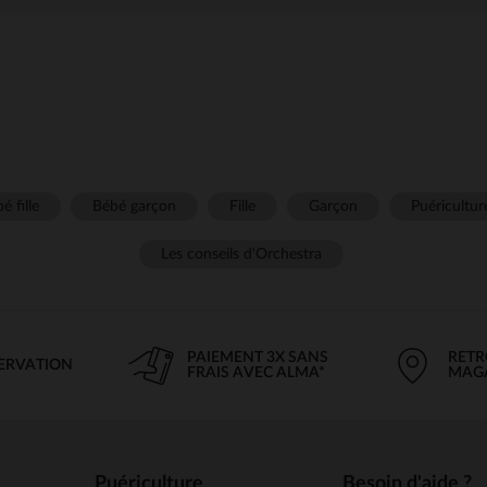
é fille
Bébé garçon
Fille
Garçon
Puéricultur
Les conseils d'Orchestra
PAIEMENT 3X SANS
RETR
SERVATION
FRAIS AVEC ALMA*
MAG
Puériculture
Besoin d'aide ?