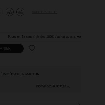
2
18
23
GUIDE DES TAILLES
is
mois
mois
Payez en 3x sans frais dès 100€ d'achat avec
Liste de souhaits
ANIER
TÉ IMMÉDIATE EN MAGASIN
sélectionner un magasin →