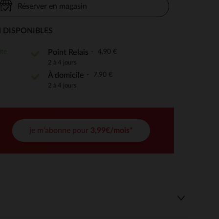
Réserver en magasin
 DISPONIBLES
 Options
ite
4,90 €
Point Relais
2 à 4 jours
tres de confidentialité, en garantissant la conformité avec les
7,90 €
À domicile
2 à 4 jours
je m'abonne pour
3,99€/mois*