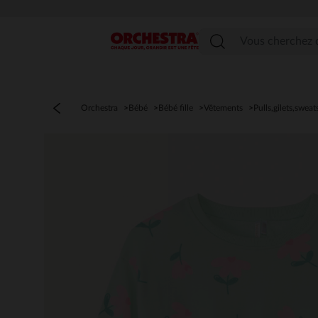
Menu
Orchestra
Bébé
Bébé fille
Vêtements
Pulls,gilets,sweat