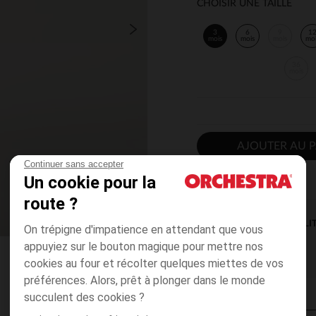
CHOISIR UNE TAILLE
3
6
9
1
mois
mois
mois
mo
36
mois
AJOUTER AU P
Continuer sans accepter
Un cookie pour la
route ?
DISPONIBILI
On trépigne d'impatience en attendant que vous
appuyiez sur le bouton magique pour mettre nos
cookies au four et récolter quelques miettes de vos
préférences. Alors, prêt à plonger dans le monde
succulent des cookies ?