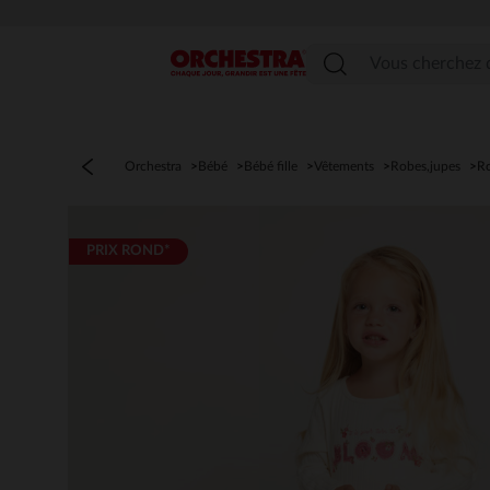
Menu
Orchestra
Bébé
Bébé fille
Vêtements
Robes,jupes
R
PRIX ROND*