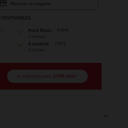
Réserver en magasin
 DISPONIBLES
 Options
ite
4,90 €
Point Relais
2 à 4 jours
tres de confidentialité, en garantissant la conformité avec les
7,90 €
À domicile
2 à 4 jours
je m'abonne pour
3,99€/mois*