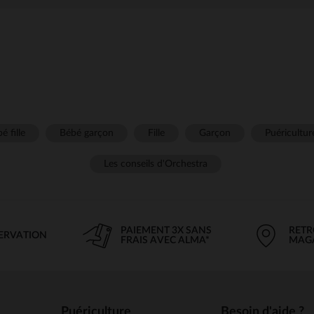
é fille
Bébé garçon
Fille
Garçon
Puéricultur
Les conseils d'Orchestra
PAIEMENT 3X SANS
RETR
SERVATION
FRAIS AVEC ALMA*
MAG
Puériculture
Besoin d'aide ?