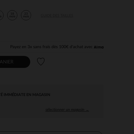
2
18
23
GUIDE DES TAILLES
is
mois
mois
Payez en 3x sans frais dès 100€ d'achat avec
Liste de souhaits
ANIER
TÉ IMMÉDIATE EN MAGASIN
sélectionner un magasin →