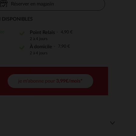
Réserver en magasin
 DISPONIBLES
 Options
ite
4,90 €
Point Relais
2 à 4 jours
tres de confidentialité, en garantissant la conformité avec les
7,90 €
À domicile
2 à 4 jours
je m'abonne pour
3,99€/mois*