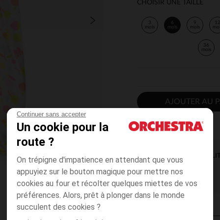
CHOISIR UNE TAILLE
3
6
9
1
mois
mois
mois
mo
36
mois
AJOUTER AU P
Continuer sans accepter
Un cookie pour la
route ?
DISPONIBILI
On trépigne d'impatience en attendant que vous
appuyiez sur le bouton magique pour mettre nos
cookies au four et récolter quelques miettes de vos
préférences. Alors, prêt à plonger dans le monde
succulent des cookies ?