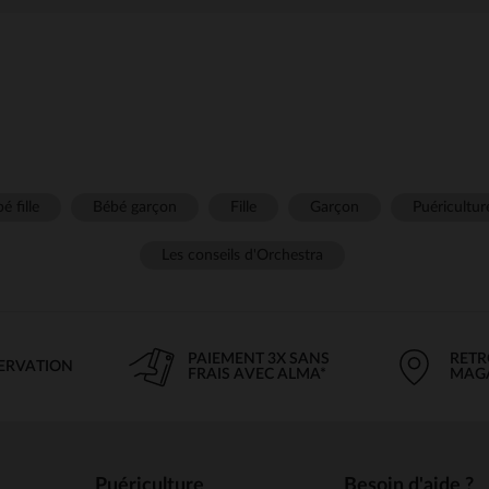
é fille
Bébé garçon
Fille
Garçon
Puéricultur
Les conseils d'Orchestra
PAIEMENT 3X SANS
RETR
SERVATION
FRAIS AVEC ALMA*
MAG
Puériculture
Besoin d'aide ?