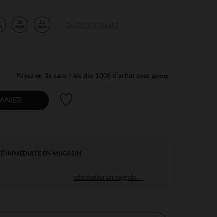
2
18
23
GUIDE DES TAILLES
is
mois
mois
Payez en 3x sans frais dès 100€ d'achat avec
Liste de souhaits
ANIER
TÉ IMMÉDIATE EN MAGASIN
sélectionner un magasin →