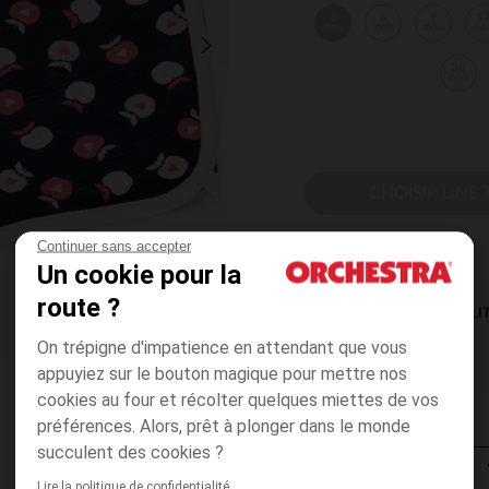
3
6
9
1
mois
mois
mois
mo
36
mois
CHOISIR UNE T
Continuer sans accepter
Un cookie pour la
route ?
DISPONIBILI
On trépigne d'impatience en attendant que vous
appuyiez sur le bouton magique pour mettre nos
cookies au four et récolter quelques miettes de vos
préférences. Alors, prêt à plonger dans le monde
succulent des cookies ?
Lire la politique de confidentialité