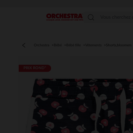
Menu
Orchestra
Bébé
Bébé fille
Vêtements
Shorts,bloomers
PRIX ROND*