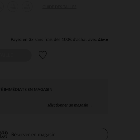
2
18
23
GUIDE DES TAILLES
is
mois
mois
Payez en 3x sans frais dès 100€ d'achat avec
Liste de souhaits
AILLE
TÉ IMMÉDIATE EN MAGASIN
sélectionner un magasin →
Réserver en magasin