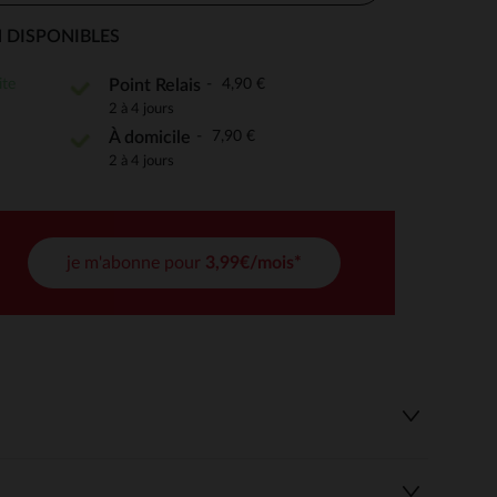
 DISPONIBLES
ite
4,90 €
Point Relais
 Options
2 à 4 jours
7,90 €
À domicile
tres de confidentialité, en garantissant la conformité avec les
2 à 4 jours
je m'abonne pour
3,99€/mois*