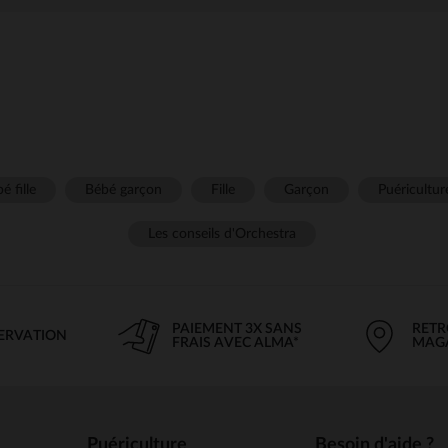
é fille
Bébé garçon
Fille
Garçon
Puéricultur
Les conseils d'Orchestra
PAIEMENT 3X SANS
RETR
SERVATION
FRAIS AVEC ALMA*
MAG
Puériculture
Besoin d'aide ?