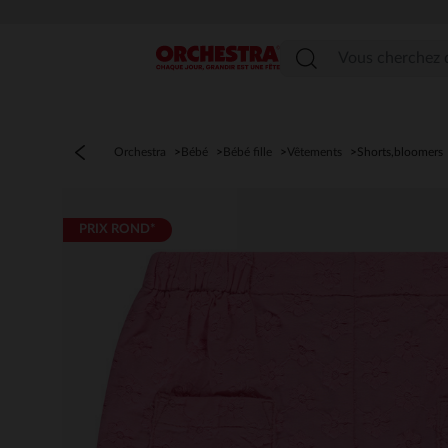
Menu
Orchestra
Bébé
Bébé fille
Vêtements
Shorts,bloomers
PRIX ROND*