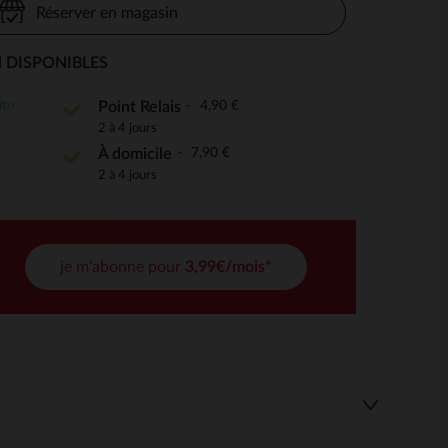
Réserver en magasin
 DISPONIBLES
 Options
ite
4,90 €
Point Relais
2 à 4 jours
tres de confidentialité, en garantissant la conformité avec les
7,90 €
À domicile
2 à 4 jours
je m'abonne pour
3,99€/mois*