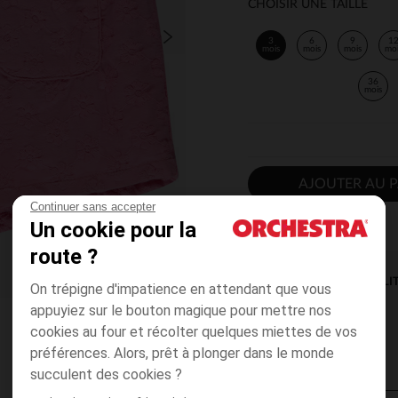
CHOISIR UNE TAILLE
3
6
9
1
mois
mois
mois
mo
36
mois
AJOUTER AU P
Continuer sans accepter
Un cookie pour la
route ?
DISPONIBILI
On trépigne d'impatience en attendant que vous
appuyiez sur le bouton magique pour mettre nos
cookies au four et récolter quelques miettes de vos
préférences. Alors, prêt à plonger dans le monde
succulent des cookies ?