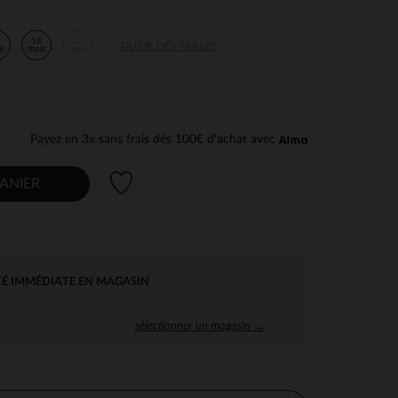
2
18
23
GUIDE DES TAILLES
is
mois
mois
Payez en 3x sans frais dès 100€ d'achat avec
Liste de souhaits
ANIER
TÉ IMMÉDIATE EN MAGASIN
sélectionner un magasin →