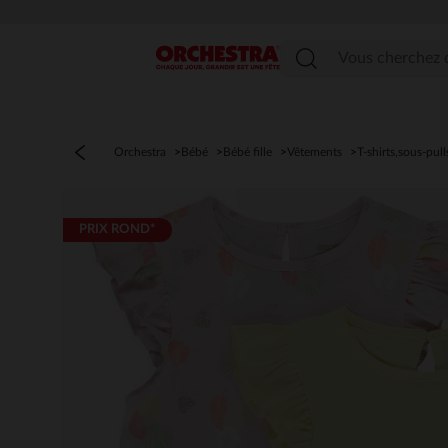
Menu
Orchestra
Bébé
Bébé fille
Vêtements
T-shirts,sous-pull
PRIX ROND*