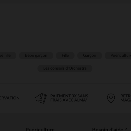
é fille
Bébé garçon
Fille
Garçon
Puéricultur
Les conseils d'Orchestra
PAIEMENT 3X SANS
RETR
SERVATION
FRAIS AVEC ALMA*
MAG
Puériculture
Besoin d'aide ?