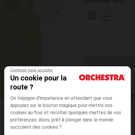
CHOISIR UNE TAILLE
3
6
9
1
mois
mois
mois
mo
36
mois
CHOISIR UNE T
Continuer sans accepter
Un cookie pour la
route ?
DISPONIBILI
On trépigne d'impatience en attendant que vous
appuyiez sur le bouton magique pour mettre nos
cookies au four et récolter quelques miettes de vos
préférences. Alors, prêt à plonger dans le monde
succulent des cookies ?