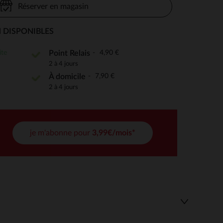
Réserver en magasin
 DISPONIBLES
 Options
ite
4,90 €
Point Relais
2 à 4 jours
tres de confidentialité, en garantissant la conformité avec les
7,90 €
À domicile
2 à 4 jours
je m'abonne pour
3,99€/mois*