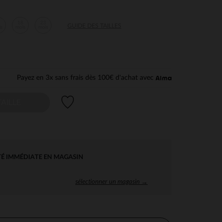
2
18
23
GUIDE DES TAILLES
is
mois
mois
Payez en 3x sans frais dès 100€ d'achat avec
Liste de souhaits
AILLE
TÉ IMMÉDIATE EN MAGASIN
sélectionner un magasin →