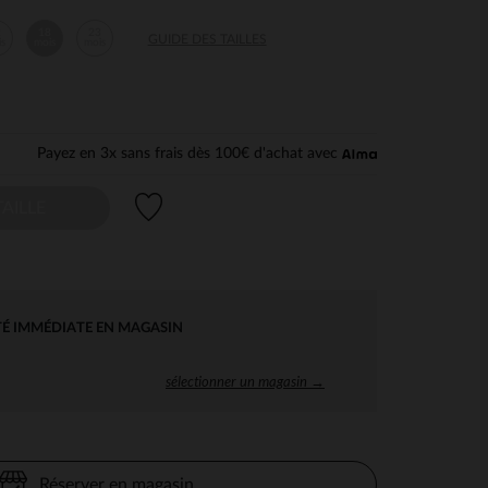
2
18
23
GUIDE DES TAILLES
is
mois
mois
Payez en 3x sans frais dès 100€ d'achat avec
Liste de souhaits
AILLE
TÉ IMMÉDIATE EN MAGASIN
sélectionner un magasin →
Réserver en magasin