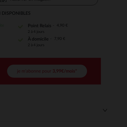
 DISPONIBLES
 Options
ite
4,90 €
Point Relais
2 à 4 jours
tres de confidentialité, en garantissant la conformité avec les
7,90 €
À domicile
2 à 4 jours
je m'abonne pour
3,99€/mois*