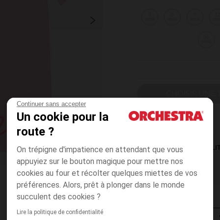
3
6
9
1
mois
mois
mois
mo
36
mois
CHOISIR UNE T
Continuer sans accepter
Un cookie pour la
route ?
On trépigne d'impatience en attendant que vous
DISPONIBILI
appuyiez sur le bouton magique pour mettre nos
cookies au four et récolter quelques miettes de vos
préférences. Alors, prêt à plonger dans le monde
succulent des cookies ?
Lire la politique de confidentialité