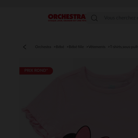
Menu
Orchestra
Bébé
Bébé fille
Vêtements
T-shirts,sous-pull
PRIX ROND*