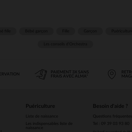
é fille
Bébé garçon
Fille
Garçon
Puéricultur
Les conseils d'Orchestra
PAIEMENT 3X SANS
RETR
SERVATION
FRAIS AVEC ALMA*
MAG
Puériculture
Besoin d'aide ?
Liste de naissance
Questions fréquente
Les indispensables liste de
Tel : 09 39 03 93 80
naissance
u
Du lundi au vendredi de 9h