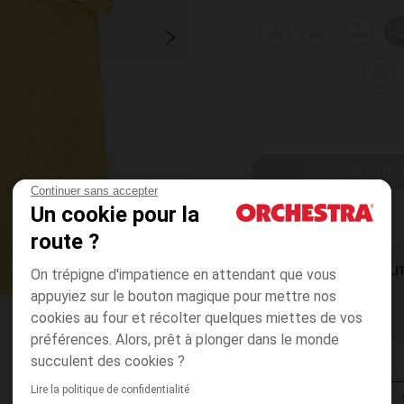
3
6
9
1
mois
mois
mois
mo
36
mois
CHOISIR UNE T
Continuer sans accepter
Un cookie pour la
route ?
On trépigne d'impatience en attendant que vous
DISPONIBILI
appuyiez sur le bouton magique pour mettre nos
cookies au four et récolter quelques miettes de vos
préférences. Alors, prêt à plonger dans le monde
succulent des cookies ?
Lire la politique de confidentialité