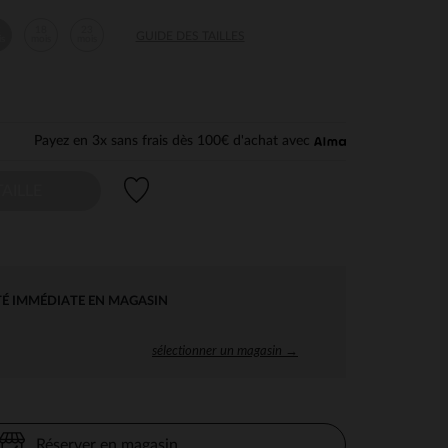
2
18
23
GUIDE DES TAILLES
is
mois
mois
Payez en 3x sans frais dès 100€ d'achat avec
Liste de souhaits
AILLE
TÉ IMMÉDIATE EN MAGASIN
sélectionner un magasin →
Réserver en magasin