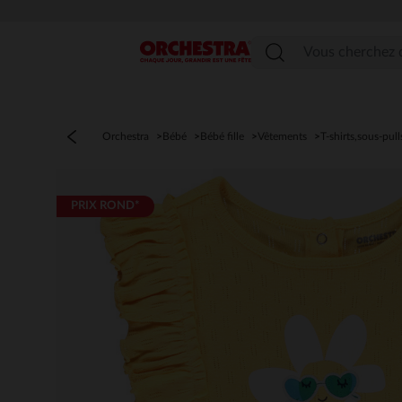
Menu
Orchestra
Bébé
Bébé fille
Vêtements
T-shirts,sous-pull
PRIX ROND*