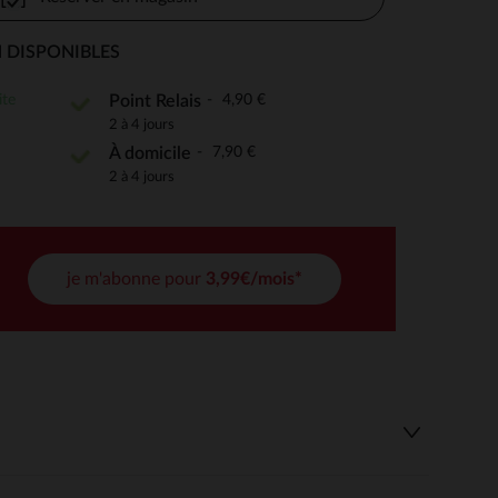
 DISPONIBLES
 Options
ite
4,90 €
Point Relais
2 à 4 jours
tres de confidentialité, en garantissant la conformité avec les
7,90 €
À domicile
2 à 4 jours
je m'abonne pour
3,99€/mois*