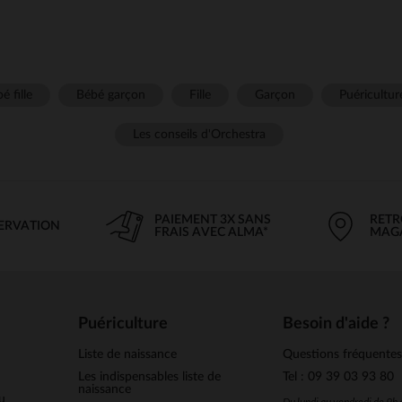
é fille
Bébé garçon
Fille
Garçon
Puéricultur
Les conseils d'Orchestra
PAIEMENT 3X SANS
RETR
SERVATION
FRAIS AVEC ALMA*
MAG
Puériculture
Besoin d'aide ?
Liste de naissance
Questions fréquente
Les indispensables liste de
Tel : 09 39 03 93 80
naissance
u
Du lundi au vendredi de 9h