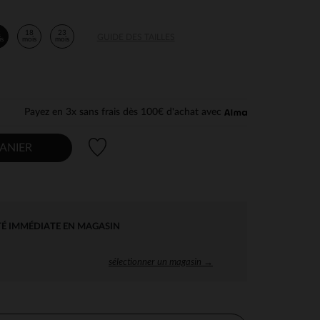
2
18
23
GUIDE DES TAILLES
is
mois
mois
Payez en 3x sans frais dès 100€ d'achat avec
Liste de souhaits
ANIER
TÉ IMMÉDIATE EN MAGASIN
sélectionner un magasin →