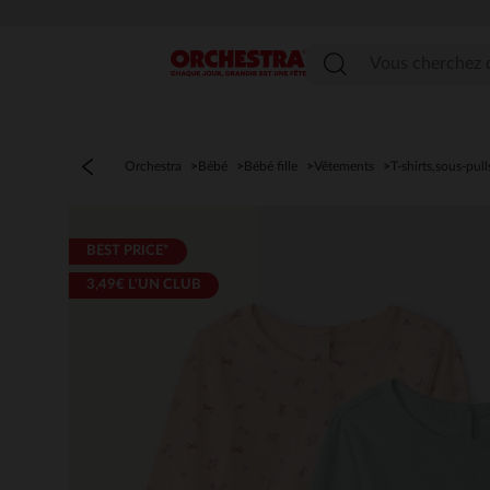
Menu
Orchestra
Bébé
Bébé fille
Vêtements
T-shirts,sous-pull
BEST PRICE*
3,49€ L'UN CLUB