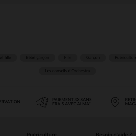
é fille
Bébé garçon
Fille
Garçon
Puéricultur
Les conseils d'Orchestra
PAIEMENT 3X SANS
RETR
SERVATION
FRAIS AVEC ALMA*
MAG
Puériculture
Besoin d'aide ?