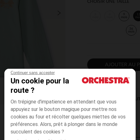
CHOISIR UNE TAILLE
3
6
9
1
mois
mois
mois
mo
36
mois
AJOUTER AU P
Continuer sans accepter
Un cookie pour la
route ?
DISPONIBILI
On trépigne d'impatience en attendant que vous
appuyiez sur le bouton magique pour mettre nos
cookies au four et récolter quelques miettes de vos
préférences. Alors, prêt à plonger dans le monde
succulent des cookies ?