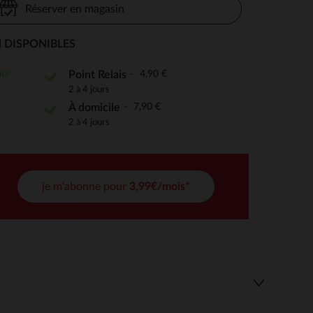
Réserver en magasin
 DISPONIBLES
 Options
ite
4,90 €
Point Relais
2 à 4 jours
tres de confidentialité, en garantissant la conformité avec les
7,90 €
À domicile
2 à 4 jours
je m'abonne pour
3,99€/mois*