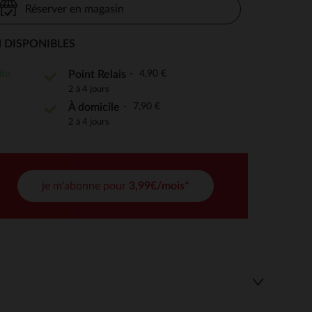
Réserver en magasin
 DISPONIBLES
 Options
ite
4,90 €
Point Relais
2 à 4 jours
tres de confidentialité, en garantissant la conformité avec les
7,90 €
À domicile
2 à 4 jours
je m'abonne pour
3,99€/mois*