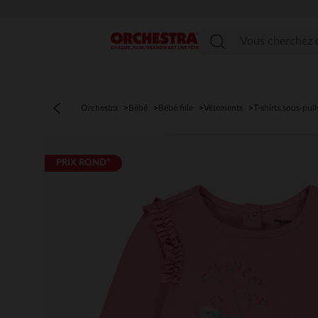
Menu
Orchestra
Bébé
Bébé fille
Vêtements
T-shirts,sous-pull
PRIX ROND*