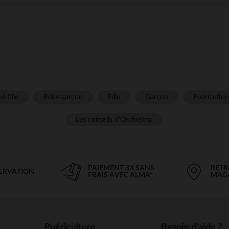
é fille
Bébé garçon
Fille
Garçon
Puéricultur
Les conseils d'Orchestra
PAIEMENT 3X SANS
RETR
SERVATION
FRAIS AVEC ALMA*
MAG
Puériculture
Besoin d'aide ?