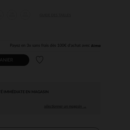
2
18
23
GUIDE DES TAILLES
is
mois
mois
Payez en 3x sans frais dès 100€ d'achat avec
Liste de souhaits
ANIER
TÉ IMMÉDIATE EN MAGASIN
sélectionner un magasin →