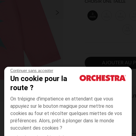
CHOISIR UNE TAILLE
3
6
9
1
mois
mois
mois
mo
36
mois
AJOUTER AU P
Continuer sans accepter
Un cookie pour la
route ?
DISPONIBILI
On trépigne d'impatience en attendant que vous
appuyiez sur le bouton magique pour mettre nos
cookies au four et récolter quelques miettes de vos
préférences. Alors, prêt à plonger dans le monde
succulent des cookies ?