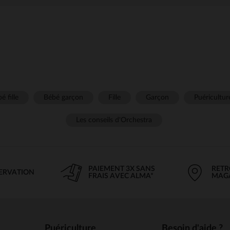
é fille
Bébé garçon
Fille
Garçon
Puéricultur
Les conseils d'Orchestra
PAIEMENT 3X SANS
RETR
SERVATION
FRAIS AVEC ALMA*
MAG
Puériculture
Besoin d'aide ?