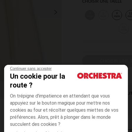
CHOISIR UNE TAILLE
3
6
9
1
mois
mois
mois
mo
36
mois
CHOISIR UNE T
Continuer sans accepter
Un cookie pour la
route ?
DISPONIBILI
On trépigne d'impatience en attendant que vous
appuyiez sur le bouton magique pour mettre nos
cookies au four et récolter quelques miettes de vos
préférences. Alors, prêt à plonger dans le monde
succulent des cookies ?