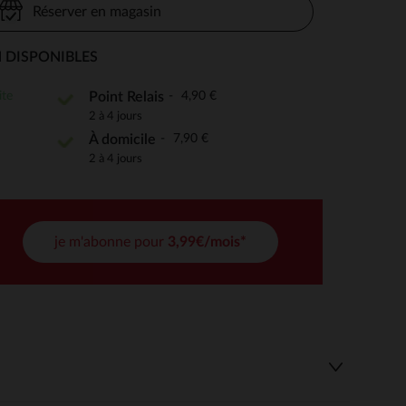
Réserver en magasin
 DISPONIBLES
 Options
ite
4,90 €
Point Relais
2 à 4 jours
tres de confidentialité, en garantissant la conformité avec les
7,90 €
À domicile
2 à 4 jours
je m'abonne pour
3,99€/mois*