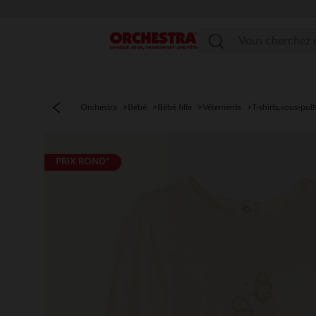
Menu
Orchestra
Bébé
Bébé fille
Vêtements
T-shirts,sous-pull
PRIX ROND*