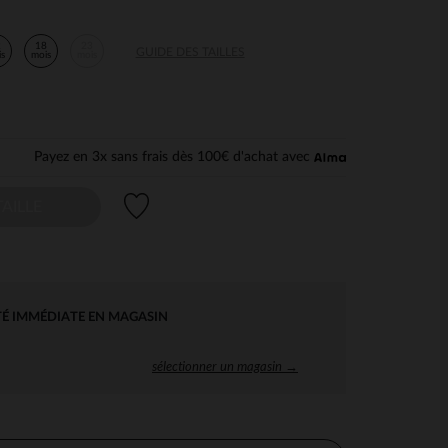
2
18
23
GUIDE DES TAILLES
is
mois
mois
Payez en 3x sans frais dès 100€ d'achat avec
Liste de souhaits
AILLE
TÉ IMMÉDIATE EN MAGASIN
sélectionner un magasin →