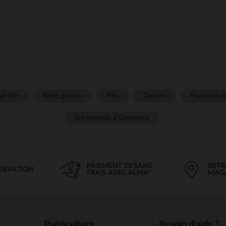
é fille
Bébé garçon
Fille
Garçon
Puéricultur
Les conseils d'Orchestra
PAIEMENT 3X SANS
RETR
SERVATION
FRAIS AVEC ALMA*
MAG
Puériculture
Besoin d'aide ?