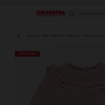
PROFITEZ 
Menu
Orchestra
Bébé
Bébé fille
Vêtements
T-shirts,sous-pull
PRIX ROND*