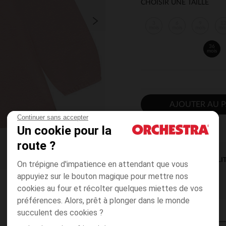
CHOISIR UNE TAILLE
3
6
9
1
mois
mois
mois
mo
36
mois
AJOUTER AU P
Continuer sans accepter
Un cookie pour la
route ?
DISPONIBILI
On trépigne d'impatience en attendant que vous
appuyiez sur le bouton magique pour mettre nos
cookies au four et récolter quelques miettes de vos
préférences. Alors, prêt à plonger dans le monde
succulent des cookies ?