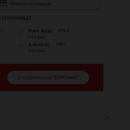
Réserver en magasin
 DISPONIBLES
 Options
ite
4,90 €
Point Relais
2 à 4 jours
tres de confidentialité, en garantissant la conformité avec les
7,90 €
À domicile
2 à 4 jours
je m'abonne pour
3,99€/mois*