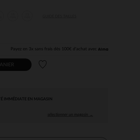
2
18
23
GUIDE DES TAILLES
is
mois
mois
Payez en 3x sans frais dès 100€ d'achat avec
Liste de souhaits
ANIER
TÉ IMMÉDIATE EN MAGASIN
sélectionner un magasin →