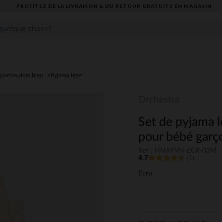
PROFITEZ DE LA LIVRAISON & DU RETOUR GRATUITS EN MAGASIN​
yjamas,dors bien
Pyjama léger
Orchestra
Set de pyjama l
pour bébé garç
Ref : HNAYVN-ECR-03M
4.7
(7)
Ecru