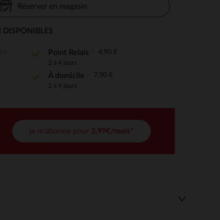
Réserver en magasin
 DISPONIBLES
 Options
ite
4,90 €
Point Relais
2 à 4 jours
tres de confidentialité, en garantissant la conformité avec les
7,90 €
À domicile
2 à 4 jours
je m'abonne pour
3,99€/mois*