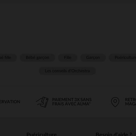
é fille
Bébé garçon
Fille
Garçon
Puéricultur
Les conseils d'Orchestra
PAIEMENT 3X SANS
RETR
SERVATION
FRAIS AVEC ALMA*
MAG
Puériculture
Besoin d'aide ?