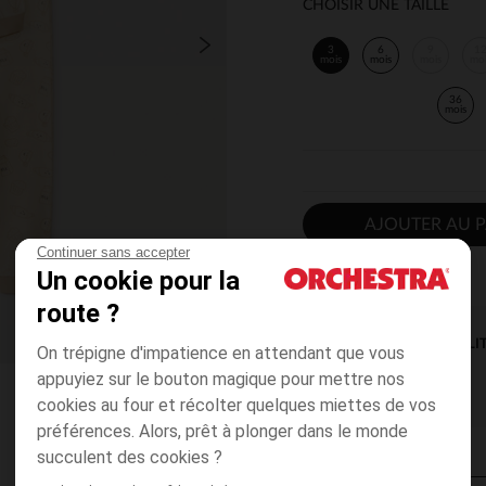
CHOISIR UNE TAILLE
3
6
9
1
mois
mois
mois
mo
36
mois
AJOUTER AU P
Continuer sans accepter
Un cookie pour la
route ?
DISPONIBILI
On trépigne d'impatience en attendant que vous
appuyiez sur le bouton magique pour mettre nos
cookies au four et récolter quelques miettes de vos
préférences. Alors, prêt à plonger dans le monde
succulent des cookies ?