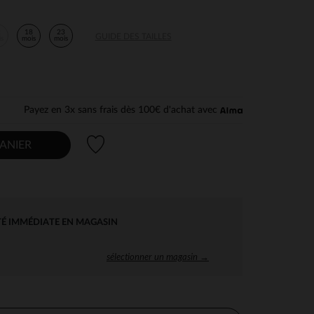
2
18
23
GUIDE DES TAILLES
is
mois
mois
Payez en 3x sans frais dès 100€ d'achat avec
Liste de souhaits
ANIER
TÉ IMMÉDIATE EN MAGASIN
sélectionner un magasin →