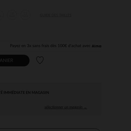
2
18
23
GUIDE DES TAILLES
is
mois
mois
Payez en 3x sans frais dès 100€ d'achat avec
Liste de souhaits
ANIER
TÉ IMMÉDIATE EN MAGASIN
sélectionner un magasin →