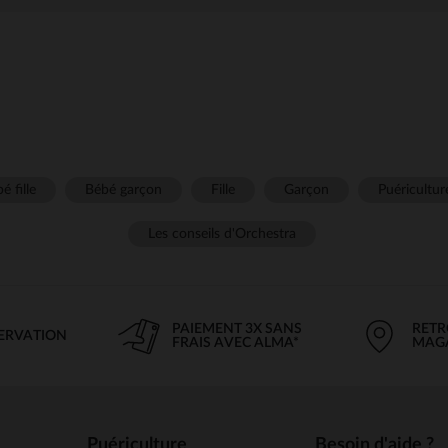
é fille
Bébé garçon
Fille
Garçon
Puéricultur
Les conseils d'Orchestra
PAIEMENT 3X SANS
RETR
SERVATION
FRAIS AVEC ALMA*
MAG
Puériculture
Besoin d'aide ?