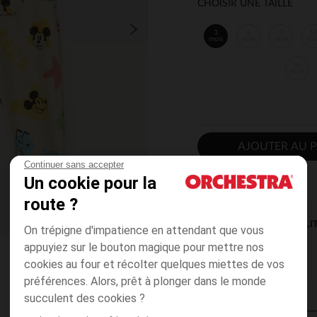
CHOISIR UNE TAILLE
3
6
9
1
mois
mois
mois
mo
36
mois
AJOUTER AU P
Continuer sans accepter
Un cookie pour la
route ?
DISPONIBILI
On trépigne d'impatience en attendant que vous
appuyiez sur le bouton magique pour mettre nos
cookies au four et récolter quelques miettes de vos
préférences. Alors, prêt à plonger dans le monde
succulent des cookies ?