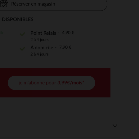
Réserver en magasin
 DISPONIBLES
 Options
ite
4,90 €
Point Relais
2 à 4 jours
tres de confidentialité, en garantissant la conformité avec les
7,90 €
À domicile
2 à 4 jours
je m'abonne pour
3,99€/mois*