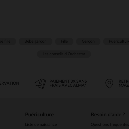
é fille
Bébé garçon
Fille
Garçon
Puéricultur
Les conseils d'Orchestra
PAIEMENT 3X SANS
RETR
SERVATION
FRAIS AVEC ALMA*
MAG
Puériculture
Besoin d'aide ?
Liste de naissance
Questions fréquente