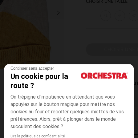
CHOISIR UNE TAILLE
41
44
47
CHOISIR UNE T
Continuer sans accepter
Un cookie pour la
route ?
DISPONIBILI
On trépigne d'impatience en attendant que vous
appuyiez sur le bouton magique pour mettre nos
cookies au four et récolter quelques miettes de vos
préférences. Alors, prêt à plonger dans le monde
succulent des cookies ?
Lire la politique de confidentialité