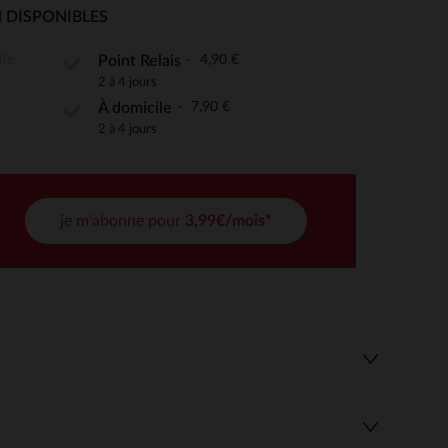
 DISPONIBLES
ite
4,90 €
Point Relais
2 à 4 jours
 Options
7,90 €
À domicile
tres de confidentialité, en garantissant la conformité avec les
2 à 4 jours
je m'abonne pour
3,99€/mois*