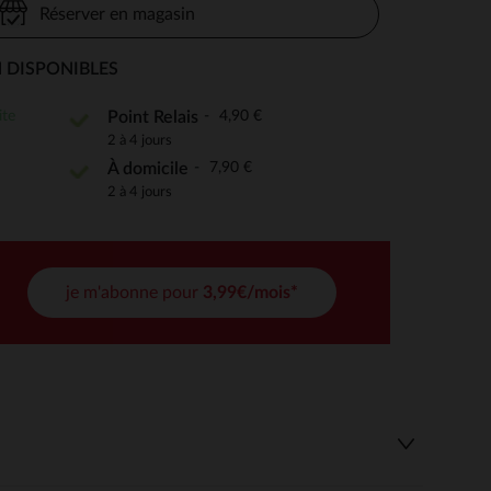
Réserver en magasin
 DISPONIBLES
 Options
ite
4,90 €
Point Relais
2 à 4 jours
tres de confidentialité, en garantissant la conformité avec les
7,90 €
À domicile
2 à 4 jours
je m'abonne pour
3,99€/mois*