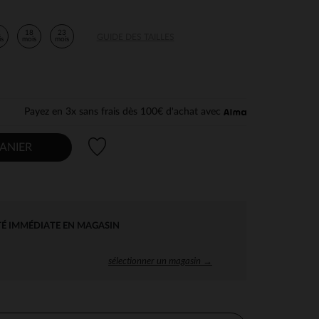
2
18
23
GUIDE DES TAILLES
is
mois
mois
Payez en 3x sans frais dès 100€ d'achat avec
Liste de souhaits
ANIER
TÉ IMMÉDIATE EN MAGASIN
sélectionner un magasin →