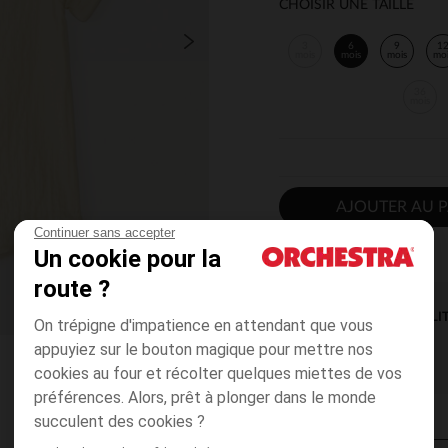
CHOISIR UNE TAILLE
3
6
9
1
mois
mois
mois
mo
36
mois
AJOUTER AU P
Continuer sans accepter
Un cookie pour la
route ?
DISPONIBILI
On trépigne d'impatience en attendant que vous
appuyiez sur le bouton magique pour mettre nos
cookies au four et récolter quelques miettes de vos
préférences. Alors, prêt à plonger dans le monde
succulent des cookies ?