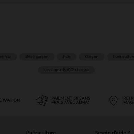
é fille
Bébé garçon
Fille
Garçon
Puéricultur
Les conseils d'Orchestra
PAIEMENT 3X SANS
RETR
SERVATION
FRAIS AVEC ALMA*
MAG
Puériculture
Besoin d'aide ?