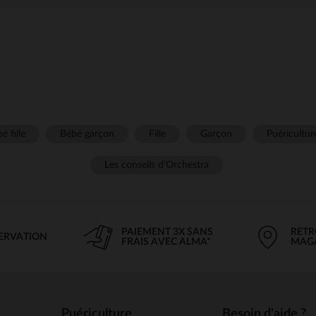
é fille
Bébé garçon
Fille
Garçon
Puéricultur
Les conseils d'Orchestra
PAIEMENT 3X SANS
RETR
SERVATION
FRAIS AVEC ALMA*
MAG
Puériculture
Besoin d'aide ?