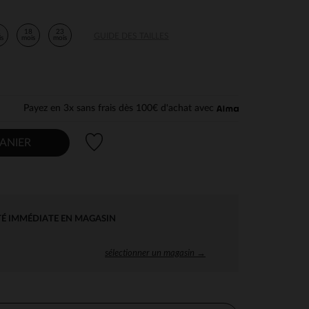
2
18
23
GUIDE DES TAILLES
is
mois
mois
Payez en 3x sans frais dès 100€ d'achat avec
Liste de souhaits
ANIER
TÉ IMMÉDIATE EN MAGASIN
sélectionner un magasin →