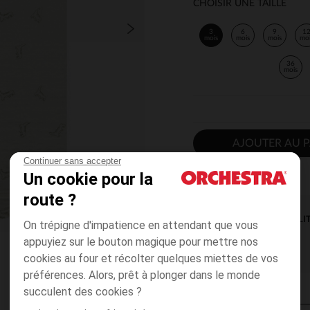
CHOISIR UNE TAILLE
3
6
9
1
mois
mois
mois
mo
36
mois
AJOUTER AU P
Continuer sans accepter
Un cookie pour la
route ?
DISPONIBILI
On trépigne d'impatience en attendant que vous
appuyiez sur le bouton magique pour mettre nos
cookies au four et récolter quelques miettes de vos
préférences. Alors, prêt à plonger dans le monde
succulent des cookies ?