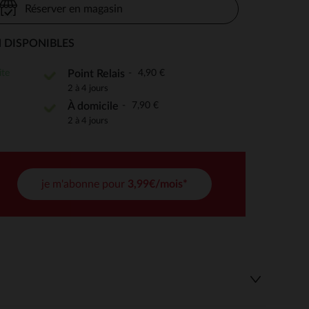
Réserver en magasin
 DISPONIBLES
 Options
ite
4,90 €
Point Relais
2 à 4 jours
tres de confidentialité, en garantissant la conformité avec les
7,90 €
À domicile
2 à 4 jours
je m'abonne pour
3,99€/mois*