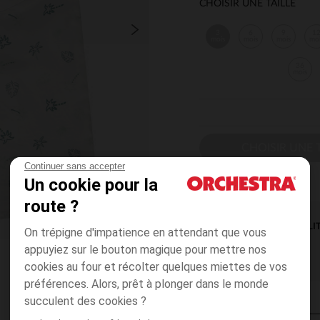
CHOISIR UNE TAILLE
3
6
9
1
mois
mois
mois
mo
36
mois
CHOISIR UNE T
Continuer sans accepter
Un cookie pour la
route ?
DISPONIBILI
On trépigne d'impatience en attendant que vous
appuyiez sur le bouton magique pour mettre nos
cookies au four et récolter quelques miettes de vos
préférences. Alors, prêt à plonger dans le monde
succulent des cookies ?