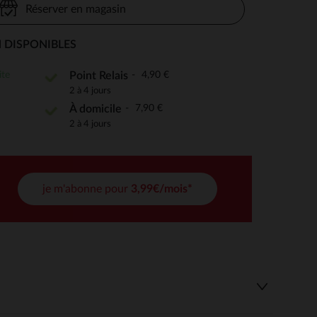
Réserver en magasin
 DISPONIBLES
 Options
ite
4,90 €
Point Relais
2 à 4 jours
tres de confidentialité, en garantissant la conformité avec les
7,90 €
À domicile
2 à 4 jours
je m'abonne pour
3,99€/mois*