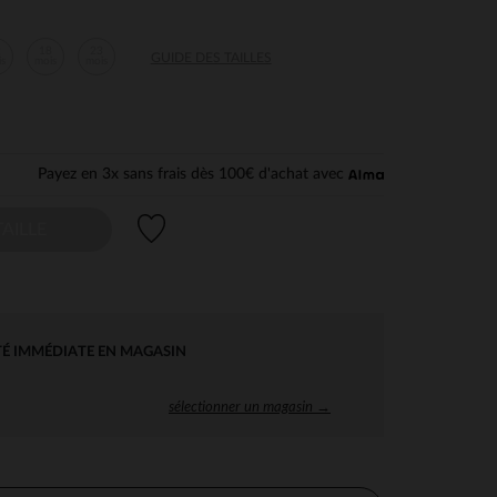
2
18
23
GUIDE DES TAILLES
is
mois
mois
Payez en 3x sans frais dès 100€ d'achat avec
Liste de souhaits
AILLE
TÉ IMMÉDIATE EN MAGASIN
sélectionner un magasin →