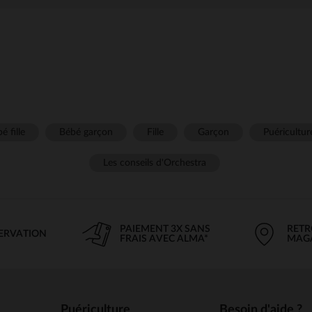
é fille
Bébé garçon
Fille
Garçon
Puéricultur
Les conseils d'Orchestra
PAIEMENT 3X SANS
RETR
SERVATION
FRAIS AVEC ALMA*
MAG
Puériculture
Besoin d'aide ?