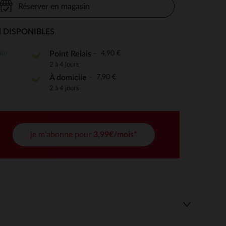
Réserver en magasin
 DISPONIBLES
 Options
ite
4,90 €
Point Relais
2 à 4 jours
tres de confidentialité, en garantissant la conformité avec les
7,90 €
À domicile
2 à 4 jours
je m'abonne pour
3,99€/mois*