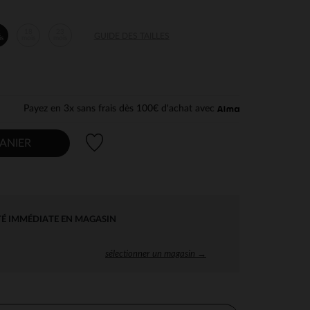
2
18
23
GUIDE DES TAILLES
is
mois
mois
Payez en 3x sans frais dès 100€ d'achat avec
Liste de souhaits
ANIER
TÉ IMMÉDIATE EN MAGASIN
sélectionner un magasin →