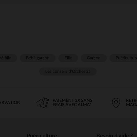
é fille
Bébé garçon
Fille
Garçon
Puéricultur
Les conseils d'Orchestra
PAIEMENT 3X SANS
RETR
SERVATION
FRAIS AVEC ALMA*
MAG
Puériculture
Besoin d'aide ?