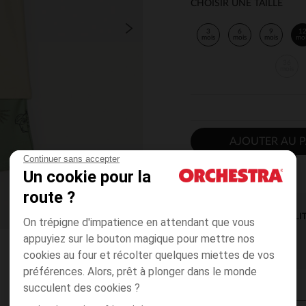
CHOISIR UNE TAILLE
3
6
9
1
mois
mois
mois
mo
36
mois
AJOUTER AU P
Continuer sans accepter
Un cookie pour la
route ?
DISPONIBILI
On trépigne d'impatience en attendant que vous
appuyiez sur le bouton magique pour mettre nos
cookies au four et récolter quelques miettes de vos
préférences. Alors, prêt à plonger dans le monde
succulent des cookies ?