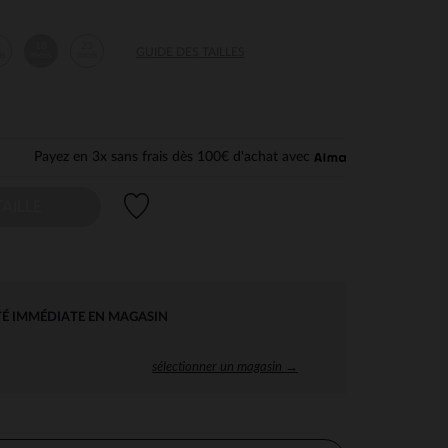
2
18
23
GUIDE DES TAILLES
is
mois
mois
Payez en 3x sans frais dès 100€ d'achat avec
Liste de souhaits
AILLE
TÉ IMMÉDIATE EN MAGASIN
sélectionner un magasin →