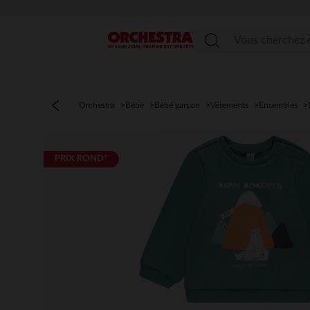
Menu
Orchestra
Bébé
Bébé garçon
Vêtements
Ensembles
PRIX ROND*