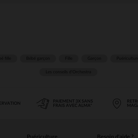
é fille
Bébé garçon
Fille
Garçon
Puéricultur
Les conseils d'Orchestra
PAIEMENT 3X SANS
RETR
SERVATION
FRAIS AVEC ALMA*
MAG
Puériculture
Besoin d'aide ?