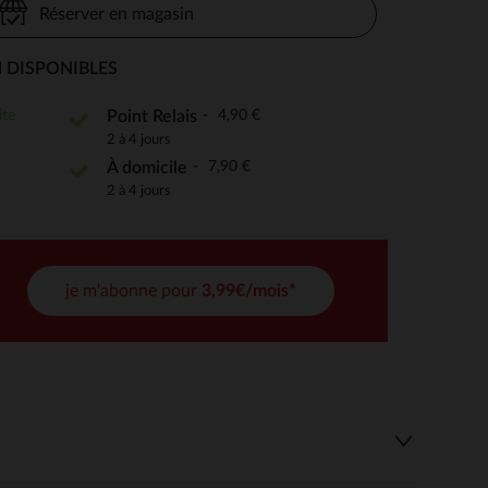
Réserver en magasin
 DISPONIBLES
 Options
ite
4,90 €
Point Relais
2 à 4 jours
tres de confidentialité, en garantissant la conformité avec les
7,90 €
À domicile
2 à 4 jours
je m'abonne pour
3,99€/mois*