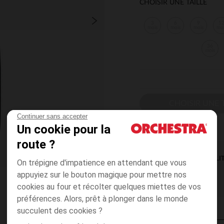
CHOISIR UNE TAILLE
3
6
9
1
mois
mois
mois
mo
36
mois
CHOISIR UNE T
Continuer sans accepter
Un cookie pour la
route ?
DISPONIBILI
On trépigne d'impatience en attendant que vous
appuyiez sur le bouton magique pour mettre nos
cookies au four et récolter quelques miettes de vos
préférences. Alors, prêt à plonger dans le monde
succulent des cookies ?