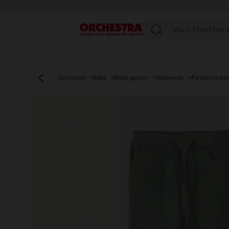
Menu
Orchestra
Bébé
Bébé garçon
Vêtements
Pantalons,jea