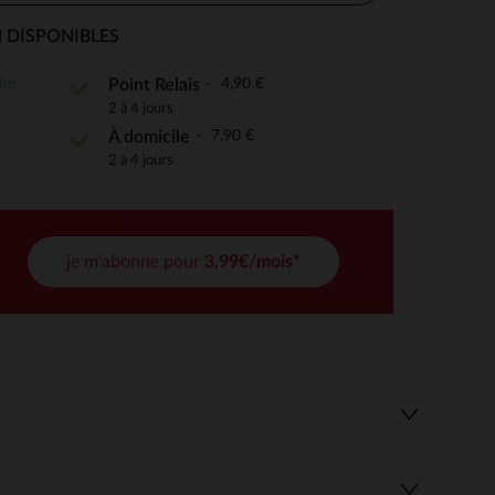
 DISPONIBLES
ite
4,90 €
Point Relais
 Options
2 à 4 jours
7,90 €
À domicile
tres de confidentialité, en garantissant la conformité avec les
2 à 4 jours
je m'abonne pour
3,99€/mois*