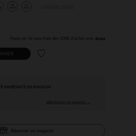
2
18
23
GUIDE DES TAILLES
is
mois
mois
Payez en 3x sans frais dès 100€ d'achat avec
Liste de souhaits
ANIER
TÉ IMMÉDIATE EN MAGASIN
sélectionner un magasin →
Réserver en magasin