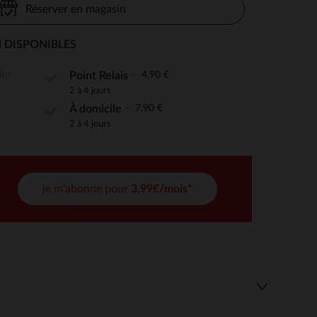
Réserver en magasin
 DISPONIBLES
 Options
ite
4,90 €
Point Relais
2 à 4 jours
tres de confidentialité, en garantissant la conformité avec les
7,90 €
À domicile
2 à 4 jours
je m'abonne pour
3,99€/mois*