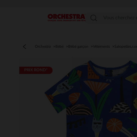
Menu
Orchestra
Bébé
Bébé garçon
Vêtements
Salopettes,c
PRIX ROND*