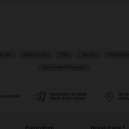
é fille
Bébé garçon
Fille
Garçon
Puéricultur
Les conseils d'Orchestra
PAIEMENT 3X SANS
RETR
SERVATION
FRAIS AVEC ALMA*
MAG
Puériculture
Besoin d'aide ?