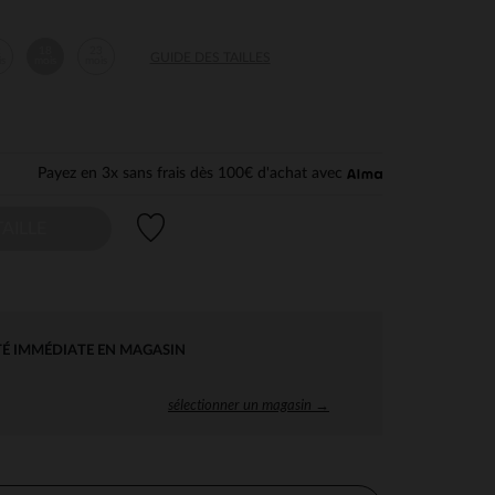
2
18
23
GUIDE DES TAILLES
is
mois
mois
Payez en 3x sans frais dès 100€ d'achat avec
Liste de souhaits
AILLE
TÉ IMMÉDIATE EN MAGASIN
sélectionner un magasin →