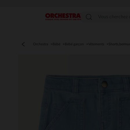
PROFITEZ DE LA LIVRAISON & DU R
Menu
Orchestra
Bébé
Bébé garçon
Vêtements
Shorts,bermu