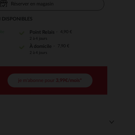
Réserver en magasin
 DISPONIBLES
 Options
ite
4,90 €
Point Relais
2 à 4 jours
tres de confidentialité, en garantissant la conformité avec les
7,90 €
À domicile
2 à 4 jours
je m'abonne pour
3,99€/mois*