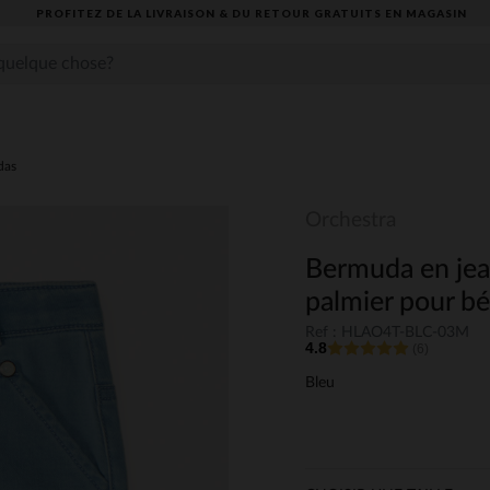
ETOUR GRATUITS EN MAGASIN​
das
Orchestra
Bermuda en jea
palmier pour b
Ref : HLAO4T-BLC-03M
4.8
(6)
Bleu