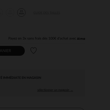
2
18
23
GUIDE DES TAILLES
is
mois
mois
Payez en 3x sans frais dès 100€ d'achat avec
Liste de souhaits
ANIER
TÉ IMMÉDIATE EN MAGASIN
sélectionner un magasin →