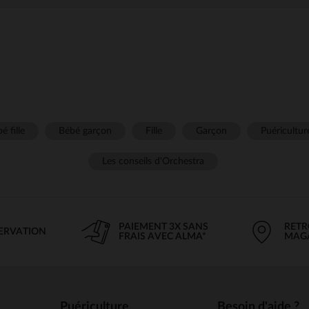
é fille
Bébé garçon
Fille
Garçon
Puéricultur
Les conseils d'Orchestra
PAIEMENT 3X SANS
RETR
SERVATION
FRAIS AVEC ALMA*
MAG
Puériculture
Besoin d'aide ?