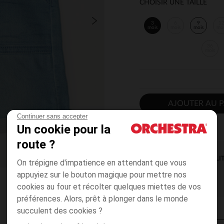
CHOISIR UNE TAILLE
3
6
9
1
mois
mois
mois
mo
36
mois
AJOUTER AU P
Continuer sans accepter
Un cookie pour la
route ?
DISPONIBILI
On trépigne d'impatience en attendant que vous
appuyiez sur le bouton magique pour mettre nos
cookies au four et récolter quelques miettes de vos
préférences. Alors, prêt à plonger dans le monde
succulent des cookies ?