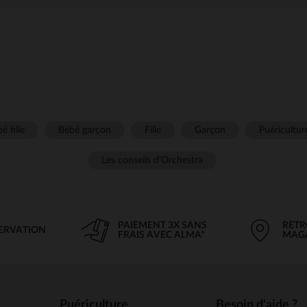
é fille
Bébé garçon
Fille
Garçon
Puéricultur
Les conseils d'Orchestra
PAIEMENT 3X SANS
RETR
SERVATION
FRAIS AVEC ALMA*
MAG
Puériculture
Besoin d'aide ?