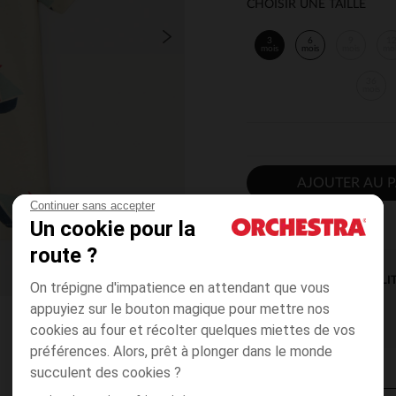
CHOISIR UNE TAILLE
3
6
9
1
mois
mois
mois
mo
36
mois
AJOUTER AU P
Continuer sans accepter
Un cookie pour la
route ?
DISPONIBILI
On trépigne d'impatience en attendant que vous
appuyiez sur le bouton magique pour mettre nos
cookies au four et récolter quelques miettes de vos
préférences. Alors, prêt à plonger dans le monde
succulent des cookies ?