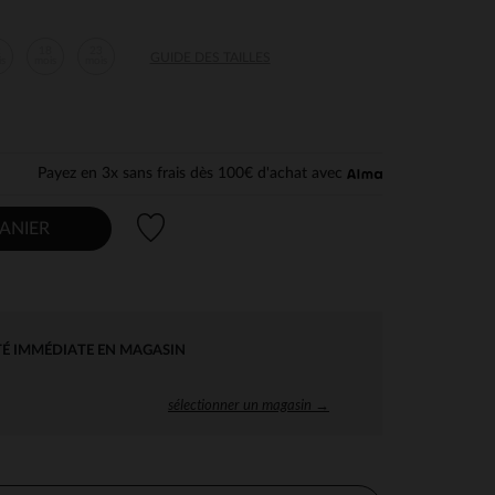
2
18
23
GUIDE DES TAILLES
is
mois
mois
Payez en 3x sans frais dès 100€ d'achat avec
Liste de souhaits
ANIER
TÉ IMMÉDIATE EN MAGASIN
sélectionner un magasin →