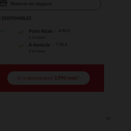
Réserver en magasin
 DISPONIBLES
 Options
ite
4,90 €
Point Relais
2 à 4 jours
tres de confidentialité, en garantissant la conformité avec les
7,90 €
À domicile
2 à 4 jours
je m'abonne pour
3,99€/mois*