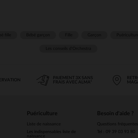
é fille
Bébé garçon
Fille
Garçon
Puéricultur
Les conseils d'Orchestra
PAIEMENT 3X SANS
RETR
SERVATION
FRAIS AVEC ALMA*
MAG
Puériculture
Besoin d'aide ?
Liste de naissance
Questions fréquente
Les indispensables liste de
Tel : 09 39 03 93 80
naissance