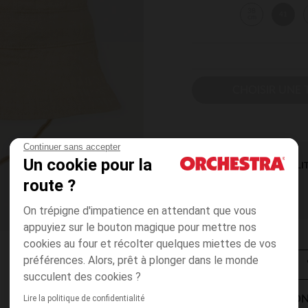
38
41
cm
CHOISIR UNE T
Continuer sans accepter
Un cookie pour la
DISPONIBILI
route ?
On trépigne d'impatience en attendant que vous
appuyiez sur le bouton magique pour mettre nos
cookies au four et récolter quelques miettes de vos
préférences. Alors, prêt à plonger dans le monde
succulent des cookies ?
Lire la politique de confidentialité
MODES DE LIVRAISON