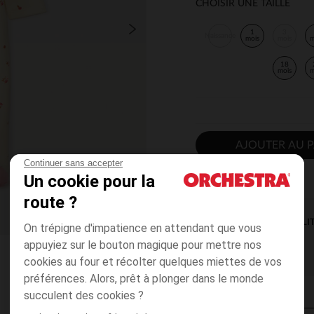
CHOISIR UNE TAILLE
1
3
Naissance
mois
mois
m
18
mois
m
AJOUTER AU P
Continuer sans accepter
Un cookie pour la
route ?
DISPONIBILI
On trépigne d'impatience en attendant que vous
appuyiez sur le bouton magique pour mettre nos
cookies au four et récolter quelques miettes de vos
préférences. Alors, prêt à plonger dans le monde
succulent des cookies ?