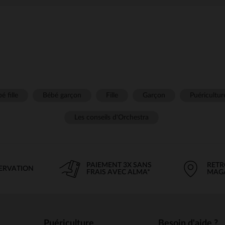
é fille
Bébé garçon
Fille
Garçon
Puéricultur
Les conseils d'Orchestra
PAIEMENT 3X SANS
RETR
SERVATION
FRAIS AVEC ALMA*
MAG
Puériculture
Besoin d'aide ?