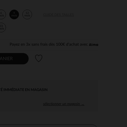
6
9
12
GUIDE DES TAILLES
ois
mois
mois
23
ois
Payez en 3x sans frais dès 100€ d'achat avec
Liste de souhaits
ANIER
TÉ IMMÉDIATE EN MAGASIN
sélectionner un magasin →