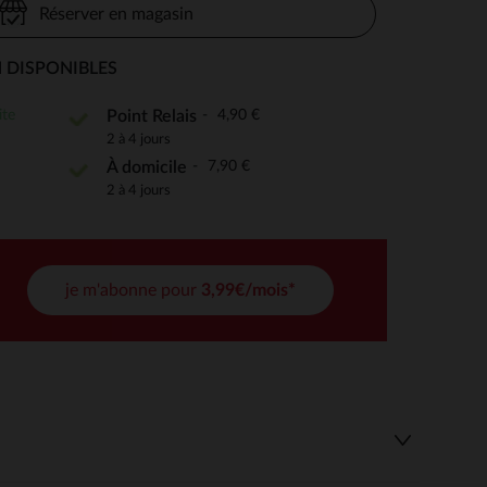
Réserver en magasin
 DISPONIBLES
 Options
ite
4,90 €
Point Relais
2 à 4 jours
tres de confidentialité, en garantissant la conformité avec les
7,90 €
À domicile
2 à 4 jours
je m'abonne pour
3,99€/mois*