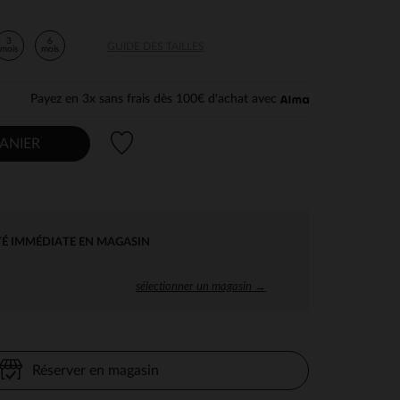
3
6
GUIDE DES TAILLES
mois
mois
Payez en 3x sans frais dès 100€ d'achat avec
Liste de souhaits
ANIER
TÉ IMMÉDIATE EN MAGASIN
sélectionner un magasin →
Réserver en magasin