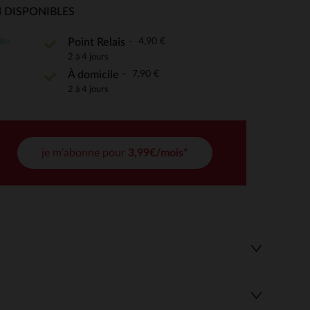
 DISPONIBLES
ite
4,90 €
Point Relais
2 à 4 jours
 Options
7,90 €
À domicile
tres de confidentialité, en garantissant la conformité avec les
2 à 4 jours
je m'abonne pour
3,99€/mois*