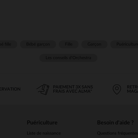
é fille
Bébé garçon
Fille
Garçon
Puéricultur
Les conseils d'Orchestra
PAIEMENT 3X SANS
RETR
SERVATION
FRAIS AVEC ALMA*
MAG
Puériculture
Besoin d'aide ?
Liste de naissance
Questions fréquente