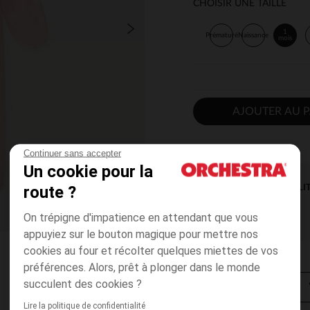
CHOISIR UNE TAILLE
1
Prématuré
Naissance
mois
AJOUTER AU P
Continuer sans accepter
Un cookie pour la
route ?
DISPONIBILI
On trépigne d'impatience en attendant que vous
appuyiez sur le bouton magique pour mettre nos
cookies au four et récolter quelques miettes de vos
préférences. Alors, prêt à plonger dans le monde
succulent des cookies ?
Lire la politique de confidentialité