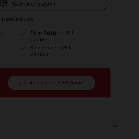
Réserver en magasin
 DISPONIBLES
 Options
ite
4,90 €
Point Relais
2 à 4 jours
tres de confidentialité, en garantissant la conformité avec les
7,90 €
À domicile
2 à 4 jours
je m'abonne pour
3,99€/mois*