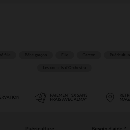
é fille
Bébé garçon
Fille
Garçon
Puéricultur
Les conseils d'Orchestra
PAIEMENT 3X SANS
RETR
SERVATION
FRAIS AVEC ALMA*
MAG
Puériculture
Besoin d'aide ?