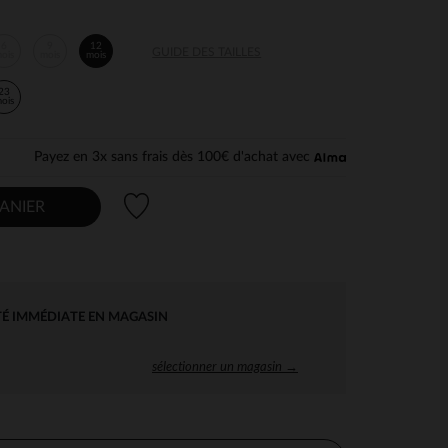
6
9
12
GUIDE DES TAILLES
ois
mois
mois
23
ois
Payez en 3x sans frais dès 100€ d'achat avec
Liste de souhaits
ANIER
TÉ IMMÉDIATE EN MAGASIN
sélectionner un magasin →