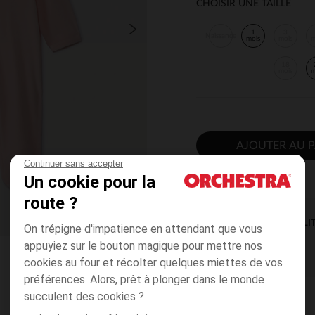
CHOISIR UNE TAILLE
1
3
Naissance
mois
mois
m
18
mois
m
AJOUTER AU P
Continuer sans accepter
Un cookie pour la
route ?
DISPONIBILI
On trépigne d'impatience en attendant que vous
appuyiez sur le bouton magique pour mettre nos
cookies au four et récolter quelques miettes de vos
préférences. Alors, prêt à plonger dans le monde
succulent des cookies ?