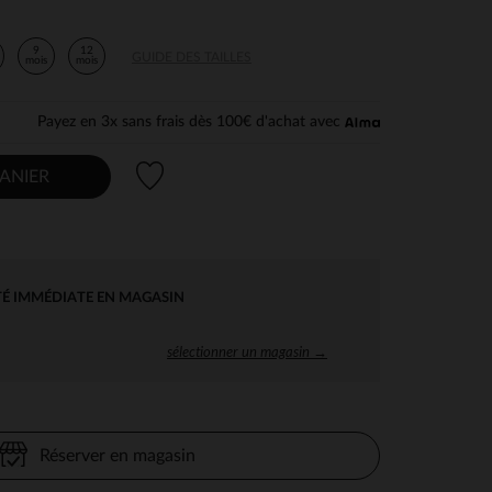
9
12
GUIDE DES TAILLES
mois
mois
Payez en 3x sans frais dès 100€ d'achat avec
Liste de souhaits
ANIER
TÉ IMMÉDIATE EN MAGASIN
sélectionner un magasin →
Réserver en magasin