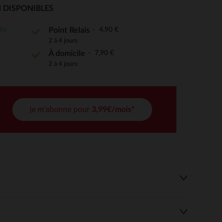
 DISPONIBLES
ite
4,90 €
Point Relais
2 à 4 jours
 Options
7,90 €
À domicile
tres de confidentialité, en garantissant la conformité avec les
2 à 4 jours
je m'abonne pour
3,99€/mois*