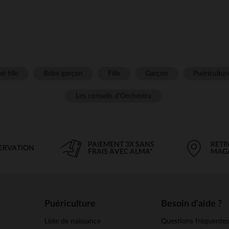
é fille
Bébé garçon
Fille
Garçon
Puéricultur
Les conseils d'Orchestra
PAIEMENT 3X SANS
RETR
SERVATION
FRAIS AVEC ALMA*
MAG
Puériculture
Besoin d'aide ?
Liste de naissance
Questions fréquente