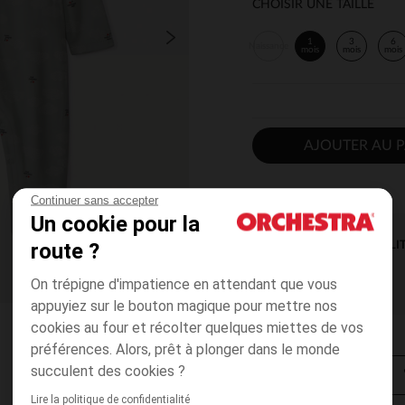
CHOISIR UNE TAILLE
1
3
6
Naissance
mois
mois
mois
AJOUTER AU P
Continuer sans accepter
Un cookie pour la
route ?
DISPONIBILI
On trépigne d'impatience en attendant que vous
appuyiez sur le bouton magique pour mettre nos
cookies au four et récolter quelques miettes de vos
préférences. Alors, prêt à plonger dans le monde
succulent des cookies ?
Lire la politique de confidentialité