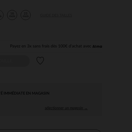
2
18
23
GUIDE DES TAILLES
is
mois
mois
Payez en 3x sans frais dès 100€ d'achat avec
Liste de souhaits
AILLE
TÉ IMMÉDIATE EN MAGASIN
sélectionner un magasin →