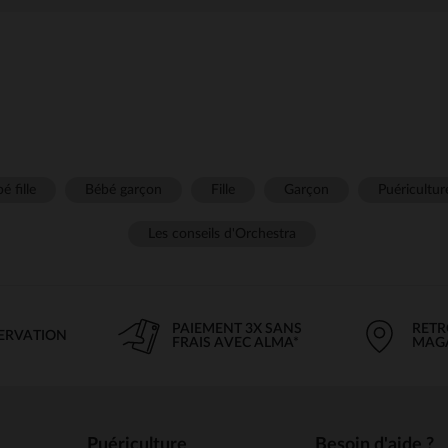
é fille
Bébé garçon
Fille
Garçon
Puéricultur
Les conseils d'Orchestra
PAIEMENT 3X SANS
RETR
SERVATION
FRAIS AVEC ALMA*
MAG
Puériculture
Besoin d'aide ?