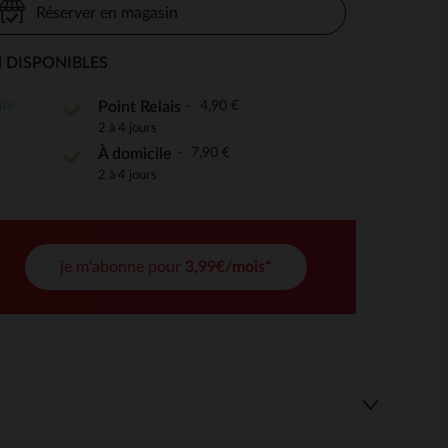
Réserver en magasin
 DISPONIBLES
 Options
ite
4,90 €
Point Relais
2 à 4 jours
tres de confidentialité, en garantissant la conformité avec les
7,90 €
À domicile
2 à 4 jours
je m'abonne pour
3,99€/mois*