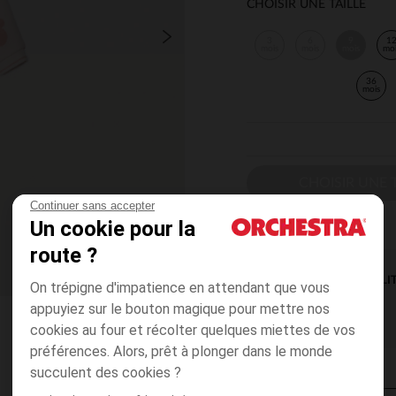
CHOISIR UNE TAILLE
3
6
9
1
mois
mois
mois
mo
36
mois
CHOISIR UNE T
Continuer sans accepter
Un cookie pour la
route ?
DISPONIBILI
On trépigne d'impatience en attendant que vous
appuyiez sur le bouton magique pour mettre nos
cookies au four et récolter quelques miettes de vos
préférences. Alors, prêt à plonger dans le monde
succulent des cookies ?