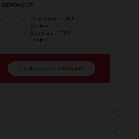
 DISPONIBLES
ite
4,90 €
Point Relais
2 à 4 jours
 Options
7,90 €
À domicile
tres de confidentialité, en garantissant la conformité avec les
2 à 4 jours
je m'abonne pour
3,99€/mois*