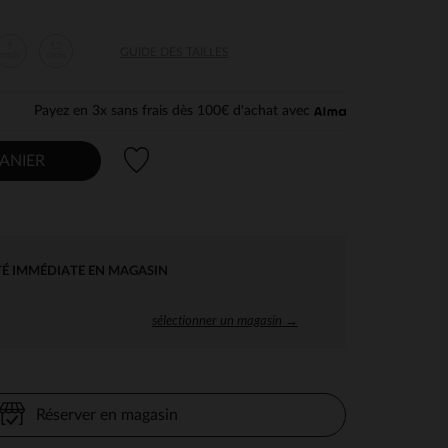
9
12
GUIDE DES TAILLES
mois
mois
Payez en 3x sans frais dès 100€ d'achat avec
Liste de souhaits
ANIER
TÉ IMMÉDIATE EN MAGASIN
sélectionner un magasin →
Réserver en magasin