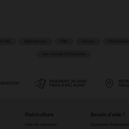
é fille
Bébé garçon
Fille
Garçon
Puéricultur
Les conseils d'Orchestra
PAIEMENT 3X SANS
RETR
SERVATION
FRAIS AVEC ALMA*
MAG
Puériculture
Besoin d'aide ?
Liste de naissance
Questions fréquente