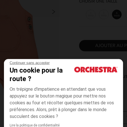
CHOISIR UNE TAILLE
1
3
6
mois
mois
mois
AJOUTER AU P
Continuer sans accepter
Un cookie pour la
route ?
DISPONIBILI
On trépigne d'impatience en attendant que vous
appuyiez sur le bouton magique pour mettre nos
cookies au four et récolter quelques miettes de vos
préférences. Alors, prêt à plonger dans le monde
succulent des cookies ?
Lire la politique de confidentialité