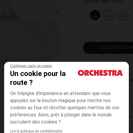
CHOISIR UNE TAILLE
1
3
6
mois
mois
mois
AJOUTER AU P
Continuer sans accepter
Un cookie pour la
route ?
DISPONIBILI
On trépigne d'impatience en attendant que vous
appuyiez sur le bouton magique pour mettre nos
cookies au four et récolter quelques miettes de vos
préférences. Alors, prêt à plonger dans le monde
succulent des cookies ?
Lire la politique de confidentialité