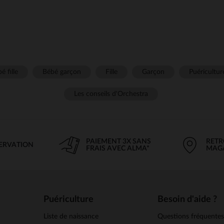
é fille
Bébé garçon
Fille
Garçon
Puéricultur
Les conseils d'Orchestra
PAIEMENT 3X SANS
RETR
SERVATION
FRAIS AVEC ALMA*
MAG
Puériculture
Besoin d'aide ?
Liste de naissance
Questions fréquente