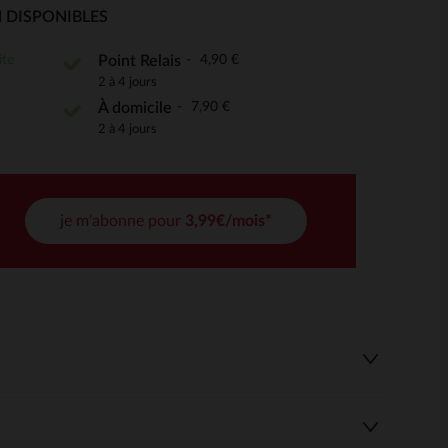
 DISPONIBLES
ite
4,90 €
Point Relais
2 à 4 jours
 Options
7,90 €
À domicile
tres de confidentialité, en garantissant la conformité avec les
2 à 4 jours
je m'abonne pour
3,99€/mois*