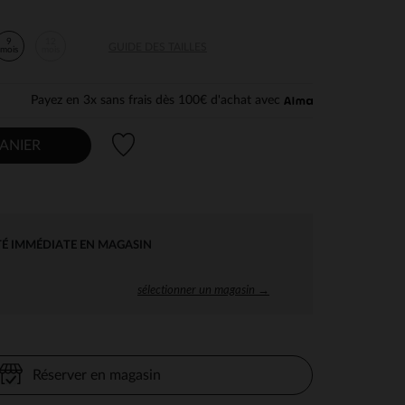
9
12
GUIDE DES TAILLES
mois
mois
Payez en 3x sans frais dès 100€ d'achat avec
Liste de souhaits
ANIER
TÉ IMMÉDIATE EN MAGASIN
sélectionner un magasin →
Réserver en magasin