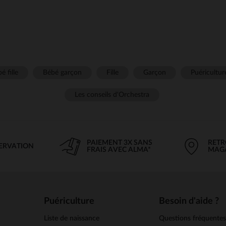
é fille
Bébé garçon
Fille
Garçon
Puéricultur
Les conseils d'Orchestra
PAIEMENT 3X SANS
RETR
SERVATION
FRAIS AVEC ALMA*
MAG
Puériculture
Besoin d'aide ?
Liste de naissance
Questions fréquente