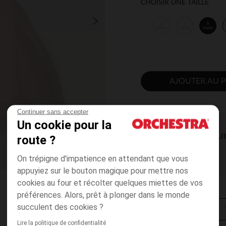
CHOISIR UNE TAILLE
1
3
6
mois
mois
mois
AJOUTER AU P
Continuer sans accepter
Un cookie pour la
route ?
DISPONIBILI
On trépigne d'impatience en attendant que vous
appuyiez sur le bouton magique pour mettre nos
cookies au four et récolter quelques miettes de vos
préférences. Alors, prêt à plonger dans le monde
succulent des cookies ?
Lire la politique de confidentialité