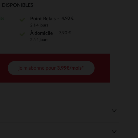
 DISPONIBLES
ite
4,90 €
Point Relais
2 à 4 jours
 Options
7,90 €
À domicile
tres de confidentialité, en garantissant la conformité avec les
2 à 4 jours
je m'abonne pour
3,99€/mois*