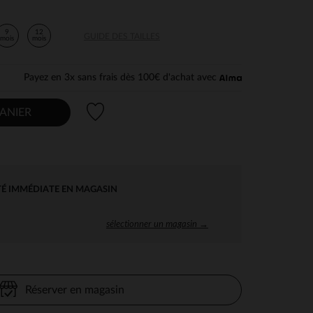
9
12
GUIDE DES TAILLES
mois
mois
Payez en 3x sans frais dès 100€ d'achat avec
Liste de souhaits
ANIER
TÉ IMMÉDIATE EN MAGASIN
sélectionner un magasin →
Réserver en magasin