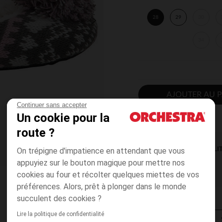
28
29
30
34
AJOUTER AU P
Continuer sans accepter
Un cookie pour la
route ?
On trépigne d'impatience en attendant que vous
DISPONIBILI
appuyiez sur le bouton magique pour mettre nos
cookies au four et récolter quelques miettes de vos
préférences. Alors, prêt à plonger dans le monde
succulent des cookies ?
Lire la politique de confidentialité