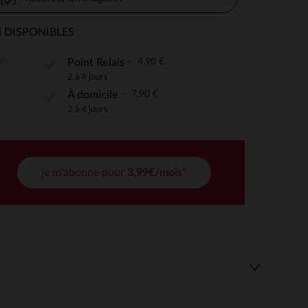
 DISPONIBLES
 Options
ite
4,90 €
Point Relais
2 à 4 jours
tres de confidentialité, en garantissant la conformité avec les
7,90 €
À domicile
2 à 4 jours
je m'abonne pour
3,99€/mois*