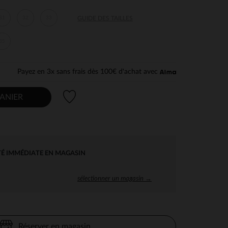
31
32
33
GUIDE DES TAILLES
35
Payez en 3x sans frais dès 100€ d'achat avec
Liste de souhaits
ANIER
TÉ IMMÉDIATE EN MAGASIN
sélectionner un magasin →
Réserver en magasin