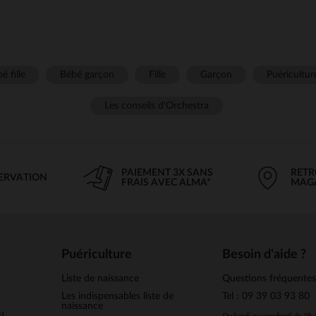
é fille
Bébé garçon
Fille
Garçon
Puéricultur
Les conseils d'Orchestra
PAIEMENT 3X SANS
RETR
SERVATION
FRAIS AVEC ALMA*
MAG
Puériculture
Besoin d'aide ?
Liste de naissance
Questions fréquente
Les indispensables liste de
Tel : 09 39 03 93 80
naissance
u
Du lundi au vendredi de 9h