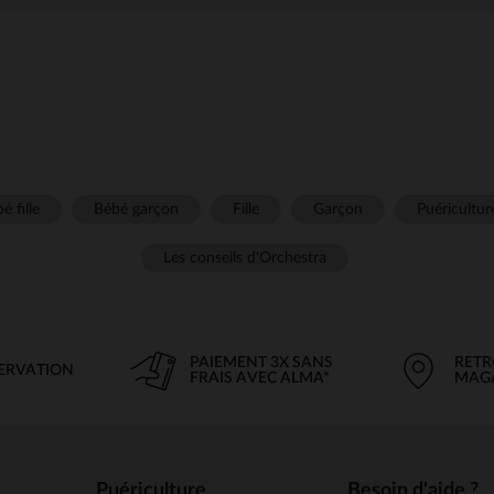
é fille
Bébé garçon
Fille
Garçon
Puéricultur
Les conseils d'Orchestra
PAIEMENT 3X SANS
RETR
SERVATION
FRAIS AVEC ALMA*
MAG
Puériculture
Besoin d'aide ?