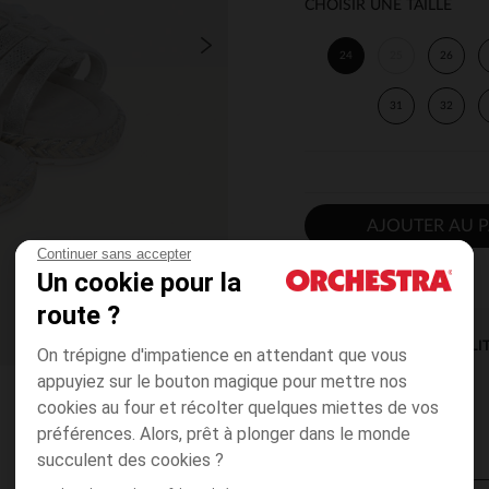
CHOISIR UNE TAILLE
24
25
26
31
32
AJOUTER AU P
Continuer sans accepter
Un cookie pour la
route ?
DISPONIBILI
On trépigne d'impatience en attendant que vous
appuyiez sur le bouton magique pour mettre nos
cookies au four et récolter quelques miettes de vos
préférences. Alors, prêt à plonger dans le monde
succulent des cookies ?