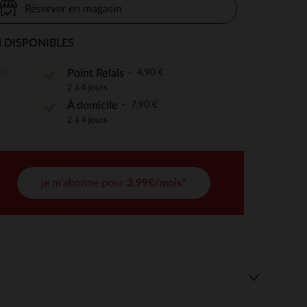
Réserver en magasin
 DISPONIBLES
 Options
ite
4,90 €
Point Relais
2 à 4 jours
tres de confidentialité, en garantissant la conformité avec les
7,90 €
À domicile
2 à 4 jours
je m'abonne pour
3,99€/mois*