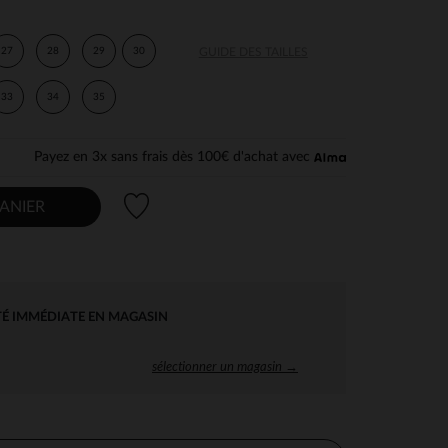
27
28
29
30
GUIDE DES TAILLES
33
34
35
Payez en 3x sans frais dès 100€ d'achat avec
Liste de souhaits
ANIER
TÉ IMMÉDIATE EN MAGASIN
sélectionner un magasin →