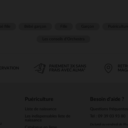
é fille
Bébé garçon
Fille
Garçon
Puéricultur
Les conseils d'Orchestra
PAIEMENT 3X SANS
RETR
SERVATION
FRAIS AVEC ALMA*
MAG
Puériculture
Besoin d'aide ?
Liste de naissance
Questions fréquente
Les indispensables liste de
Tel : 09 39 03 93 80
naissance
u
Du lundi au vendredi de 9h
Catalogue en ligne