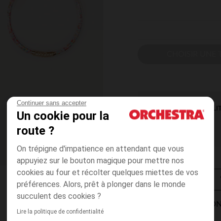
CHOISIR UNE T
Continuer sans accepter
DISPONIBILI
Un cookie pour la
route ?
On trépigne d'impatience en attendant que vous
appuyiez sur le bouton magique pour mettre nos
cookies au four et récolter quelques miettes de vos
préférences. Alors, prêt à plonger dans le monde
succulent des cookies ?
MODES DE LIVRAISON
Lire la politique de confidentialité