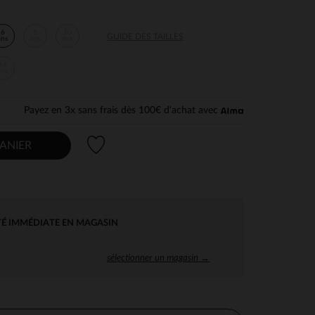
6
8
10
GUIDE DES TAILLES
ans
ans
ans
14
ans
Payez en 3x sans frais dès 100€ d'achat avec
Liste de souhaits
ANIER
TÉ IMMÉDIATE EN MAGASIN
sélectionner un magasin →