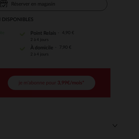
Réserver en magasin
 DISPONIBLES
 Options
ite
4,90 €
Point Relais
2 à 4 jours
tres de confidentialité, en garantissant la conformité avec les
7,90 €
À domicile
2 à 4 jours
je m'abonne pour
3,99€/mois*