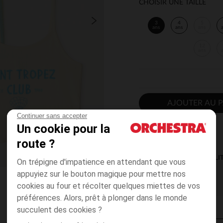
CHOISIR UNE TAILLE
3
4
5
ans
ans
ans
12
ans
AJOUTER AU P
Continuer sans accepter
Un cookie pour la
route ?
DISPONIBILI
On trépigne d'impatience en attendant que vous
appuyiez sur le bouton magique pour mettre nos
cookies au four et récolter quelques miettes de vos
préférences. Alors, prêt à plonger dans le monde
succulent des cookies ?