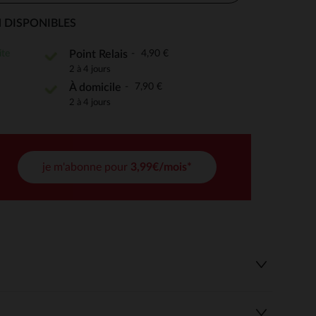
 DISPONIBLES
ite
4,90 €
Point Relais
 Options
2 à 4 jours
7,90 €
À domicile
tres de confidentialité, en garantissant la conformité avec les
2 à 4 jours
je m'abonne pour
3,99€/mois*