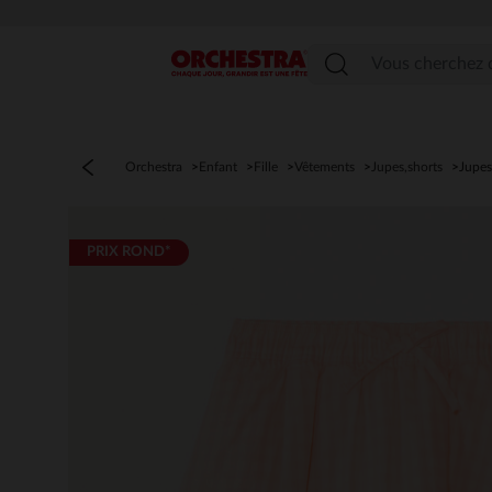
Menu
Orchestra
Enfant
Fille
Vêtements
Jupes,shorts
Jupes
PRIX ROND*