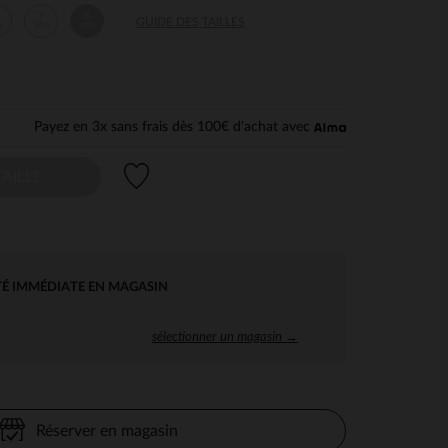
7
8
GUIDE DES TAILLES
s
ans
ans
Payez en 3x sans frais dès 100€ d'achat avec
Liste de souhaits
AILLE
TÉ IMMÉDIATE EN MAGASIN
sélectionner un magasin →
Réserver en magasin