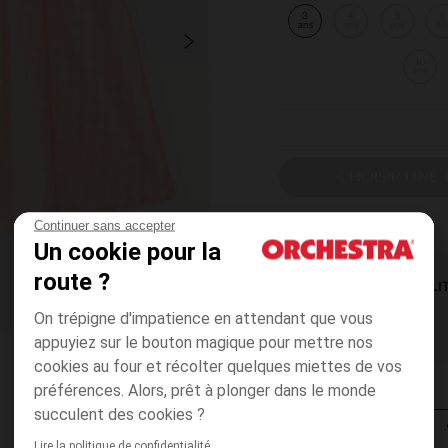
3
4
5
6
ans
ans
ans
an
10
ans
CHOISIR UNE T
Continuer sans accepter
Un cookie pour la
route ?
DISPONIBILI
On trépigne d'impatience en attendant que vous
appuyiez sur le bouton magique pour mettre nos
cookies au four et récolter quelques miettes de vos
préférences. Alors, prêt à plonger dans le monde
succulent des cookies ?
Lire la politique de confidentialité