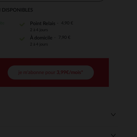
 DISPONIBLES
ite
4,90 €
Point Relais
 Options
2 à 4 jours
7,90 €
À domicile
tres de confidentialité, en garantissant la conformité avec les
2 à 4 jours
je m'abonne pour
3,99€/mois*