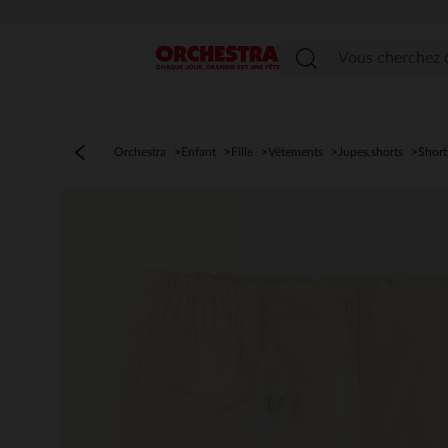
Menu
Orchestra
Enfant
Fille
Vêtements
Jupes,shorts
Short