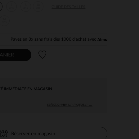
7
8
10
GUIDE DES TAILLES
ans
ans
ans
14
ans
Payez en 3x sans frais dès 100€ d'achat avec
Liste de souhaits
ANIER
TÉ IMMÉDIATE EN MAGASIN
sélectionner un magasin →
Réserver en magasin