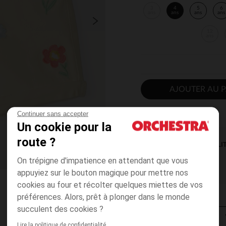
3
4
5
6
ans
ans
ans
ans
12
ans
AJOUTER AU P
Continuer sans accepter
Un cookie pour la
route ?
DISPONIBILI
On trépigne d'impatience en attendant que vous
appuyiez sur le bouton magique pour mettre nos
cookies au four et récolter quelques miettes de vos
préférences. Alors, prêt à plonger dans le monde
succulent des cookies ?
Lire la politique de confidentialité