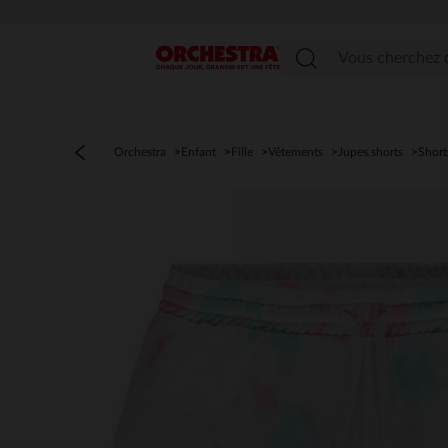
Menu
Orchestra
Enfant
Fille
Vêtements
Jupes,shorts
Short