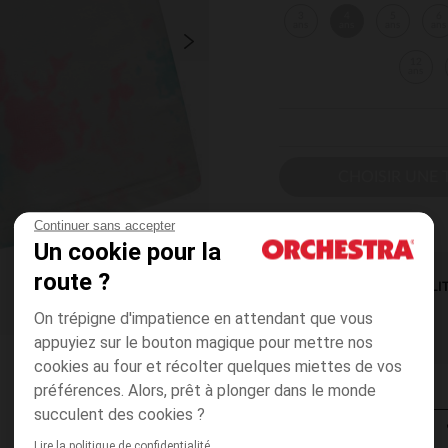
3
4
5
6
ans
ans
ans
ans
12
ans
CHOISIR UNE T
Continuer sans accepter
Un cookie pour la
route ?
DISPONIBILI
On trépigne d'impatience en attendant que vous
appuyiez sur le bouton magique pour mettre nos
cookies au four et récolter quelques miettes de vos
préférences. Alors, prêt à plonger dans le monde
succulent des cookies ?
Lire la politique de confidentialité