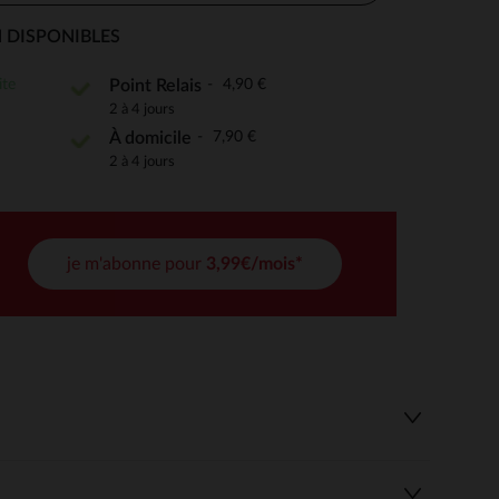
 DISPONIBLES
ite
4,90 €
Point Relais
 Options
2 à 4 jours
7,90 €
À domicile
tres de confidentialité, en garantissant la conformité avec les
2 à 4 jours
je m'abonne pour
3,99€/mois*