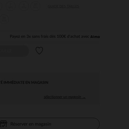
7
8
10
GUIDE DES TAILLES
ans
ans
ans
14
ans
Payez en 3x sans frais dès 100€ d'achat avec
Liste de souhaits
AILLE
TÉ IMMÉDIATE EN MAGASIN
sélectionner un magasin →
Réserver en magasin